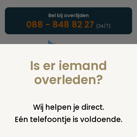
Bel bij overlijden
088 - 848 82 27
(24/7)
Is er iemand
Landelijke uitvaartonderneming
overleden?
Zonder testament
Wij helpen je direct.
Eén telefoontje is voldoende.
U bent hier:
home
notarieel
afwikkeling nalatenschap
zonder testament