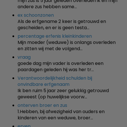
mijn zus is 5 jaar geleden overleden ik en mijn
andere zus hebben same…
ex schoonzonen
Als de erfgename 2 keer is getrouwd en
gescheiden, en er is geen testa…
percentage erfenis kleinkinderen
Mijn moeder (weduwe) is onlangs overleden
en zitten wij met de volgend…
vraag
goede dag mijn vader is overleden een
paardagen geleden hij was her tr…
Verantwoordelijkheid schulden bij
onvindbare erfgenaam
Ik ben ruim 5 jaar zeer gelukkig getrouwd
geweest (op huwelijkse voorw…
onterven broer en zus
1.Hebben, bij afwezigheid van ouders en
kinderen van een weduwe, broer…
erven