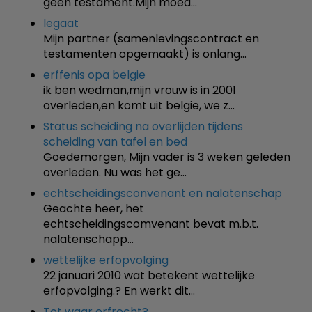
geen testament.Mijn moed…
legaat
Mijn partner (samenlevingscontract en
testamenten opgemaakt) is onlang…
erffenis opa belgie
ik ben wedman,mijn vrouw is in 2001
overleden,en komt uit belgie, we z…
Status scheiding na overlijden tijdens
scheiding van tafel en bed
Goedemorgen, Mijn vader is 3 weken geleden
overleden. Nu was het ge…
echtscheidingsconvenant en nalatenschap
Geachte heer, het
echtscheidingscomvenant bevat m.b.t.
nalatenschapp…
wettelijke erfopvolging
22 januari 2010 wat betekent wettelijke
erfopvolging.? En werkt dit…
Tot waar erfrecht?