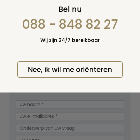
Leningen
Bel nu
schenkingen
088 - 848 82 27
Rubrieken
Wij zijn 24/7 bereikbaar
Maak een keuze uit de onderstaande rubrieken:
Leningen
Schenkingen
Nee, ik wil me oriënteren
Spelregels
Stel zelf een vraag