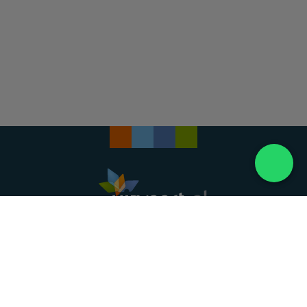
Landelijke uitvaartonderneming. Al meer dan 20
jaar uw vertrouwde partner voor een waardig
afscheid.
088 - 848 82 27