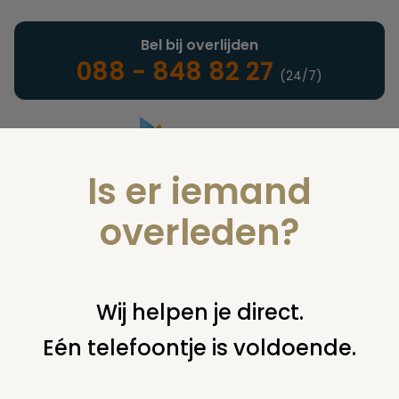
Bel bij overlijden
088 - 848 82 27
(24/7)
Is er iemand
Landelijke uitvaartonderneming
overleden?
Leningen schenkingen
Wij helpen je direct.
Eén telefoontje is voldoende.
U bent hier:
home
notarieel
leningen schenkingen