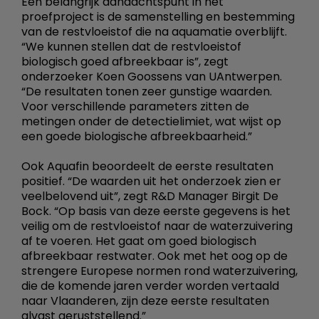
Een belangrijk aandachtspunt in het
proefproject is de samenstelling en bestemming
van de restvloeistof die na aquamatie overblijft.
“We kunnen stellen dat de restvloeistof
biologisch goed afbreekbaar is”, zegt
onderzoeker Koen Goossens van UAntwerpen.
“De resultaten tonen zeer gunstige waarden.
Voor verschillende parameters zitten de
metingen onder de detectielimiet, wat wijst op
een goede biologische afbreekbaarheid.”
Ook Aquafin beoordeelt de eerste resultaten
positief. “De waarden uit het onderzoek zien er
veelbelovend uit”, zegt R&D Manager Birgit De
Bock. “Op basis van deze eerste gegevens is het
veilig om de restvloeistof naar de waterzuivering
af te voeren. Het gaat om goed biologisch
afbreekbaar restwater. Ook met het oog op de
strengere Europese normen rond waterzuivering,
die de komende jaren verder worden vertaald
naar Vlaanderen, zijn deze eerste resultaten
alvast geruststellend.”