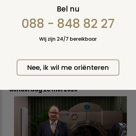
Eerste
Bel nu
proefaquamaties bij
088 - 848 82 27
Pontes positief
Wij zijn 24/7 bereikbaar
verlopen
Onderzoek toont biologisch
goed afbreekbare restvloeistof
Nee, ik wil me oriënteren
zonder menselijk DNA
donderdag 28 mei 2026