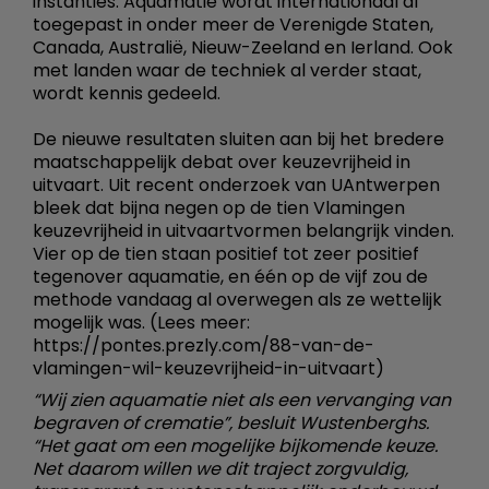
instanties. Aquamatie wordt internationaal al
toegepast in onder meer de Verenigde Staten,
Canada, Australië, Nieuw-Zeeland en Ierland. Ook
met landen waar de techniek al verder staat,
wordt kennis gedeeld.
De nieuwe resultaten sluiten aan bij het bredere
maatschappelijk debat over keuzevrijheid in
uitvaart. Uit recent onderzoek van UAntwerpen
bleek dat bijna negen op de tien Vlamingen
keuzevrijheid in uitvaartvormen belangrijk vinden.
Vier op de tien staan positief tot zeer positief
tegenover aquamatie, en één op de vijf zou de
methode vandaag al overwegen als ze wettelijk
mogelijk was. (Lees meer:
https://pontes.prezly.com/88-van-de-
vlamingen-wil-​keuze​vrijh​eid-i​n-uit​vaart​)
“Wij zien aquamatie niet als een vervanging van
begraven of crematie”, besluit Wustenberghs.
“Het gaat om een mogelijke bijkomende keuze.
Net daarom willen we dit traject zorgvuldig,