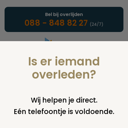
Bel bij overlijden
088 - 848 82 27
(24/7)
Is er iemand
Landelijke uitvaartonderneming
overleden?
Nieuws
Wij helpen je direct.
Eén telefoontje is voldoende.
U bent hier:
home
nieuws & agenda
nieuws
eerste
proefaquamaties bij pontes positief verlopen