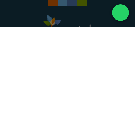
Landelijke uitvaartonderneming. Al meer dan 20
jaar uw vertrouwde partner voor een waardig
afscheid.
088 - 848 82 27
24/7 bereikbaar, dag en nacht
DIRECT HULP
Overlijden melden
Directe hulp