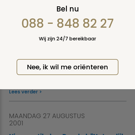
Nieuws AUGUSTUS
Bel nu
2001
088 - 848 82 27
Wij zijn 24/7 bereikbaar
DONDERDAG 30
AUGUSTUS 2001
Nee, ik wil me oriënteren
Nu op Dood.nl: Test uw doodsangst.
Doe de test! Bent u bang voor de dood?
Lees verder
MAANDAG 27 AUGUSTUS
2001