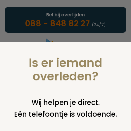
Bel bij overlijden
088 - 848 82 27
(24/7)
Is er iemand
Landelijke uitvaartonderneming
overleden?
Nieuws
Wij helpen je direct.
Eén telefoontje is voldoende.
U bent hier:
home
nieuws & agenda
nieuws