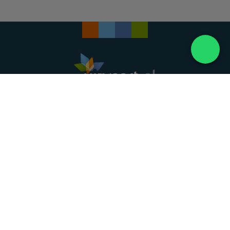
Landelijke uitvaartonderneming. Al meer dan 20
jaar uw vertrouwde partner voor een waardig
afscheid.
088 - 848 82 27
24/7 bereikbaar, dag en nacht
DIRECT HULP