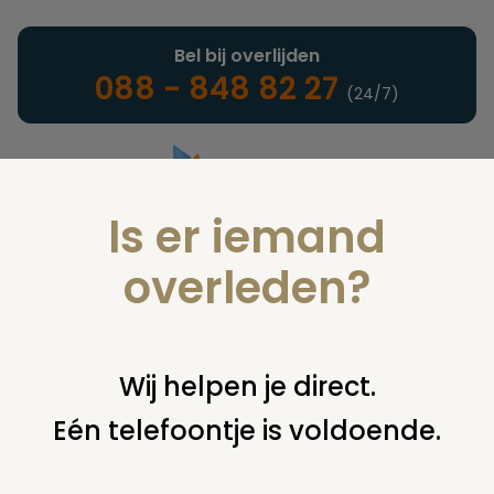
Bel bij overlijden
088 - 848 82 27
(24/7)
Is er iemand
Landelijke uitvaartonderneming
overleden?
Nieuws
Wij helpen je direct.
Eén telefoontje is voldoende.
U bent hier:
home
nieuws & agenda
nieuws