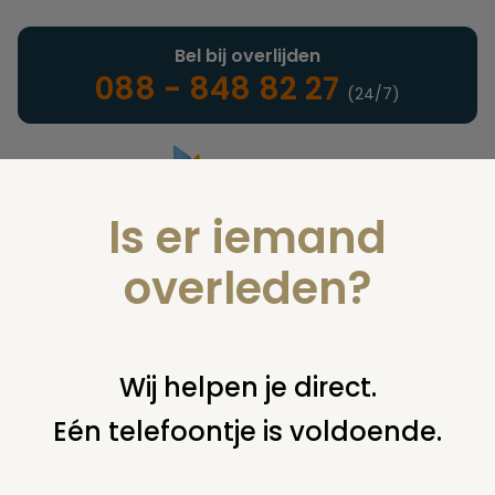
Bel bij overlijden
088 - 848 82 27
(24/7)
Is er iemand
Landelijke uitvaartonderneming
overleden?
Nieuws
Wij helpen je direct.
Eén telefoontje is voldoende.
U bent hier:
home
nieuws & agenda
nieuws