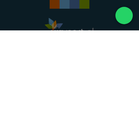
Landelijke uitvaartonderneming. Al meer dan 20
jaar uw vertrouwde partner voor een waardig
afscheid.
088 - 848 82 27
24/7 bereikbaar, dag en nacht
DIRECT HULP
Overlijden melden
Directe hulp