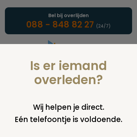
Bel bij overlijden
088 - 848 82 27
(24/7)
Is er iemand
Landelijke uitvaartonderneming
overleden?
Nieuws
Wij helpen je direct.
Eén telefoontje is voldoende.
U bent hier:
home
nieuws & agenda
nieuws
wetsvoorstel
bescherming erfgenamen tegen schulden