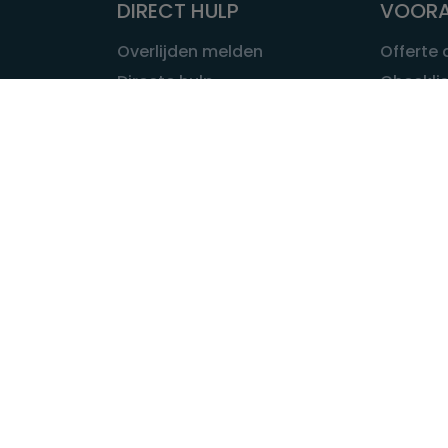
DIRECT HULP
VOORA
Overlijden melden
Offerte
Directe hulp
Checklis
Intakeformulier
Wat kost
Eerste 24 uur
Uitvaart 
Overlijden buitenland
Onze ui
Lokale uitvaart
OVER U
INFORMATIE & ADVIES
Wie is Ui
Infotheek
Contac
Vraag een expert
Redactie
Bedrijvengids
Redacti
Tarieven crematoria
Onze me
Nieuws & agenda