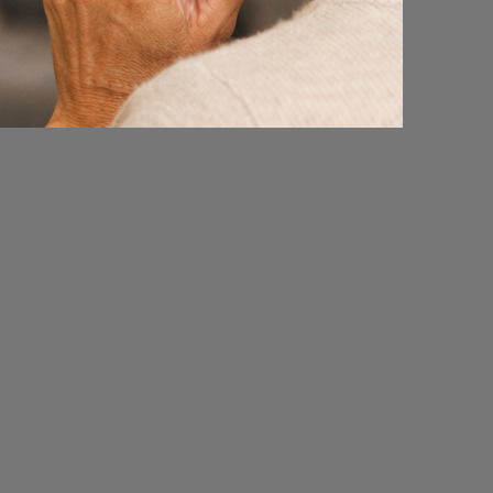
king met
Groenjaar