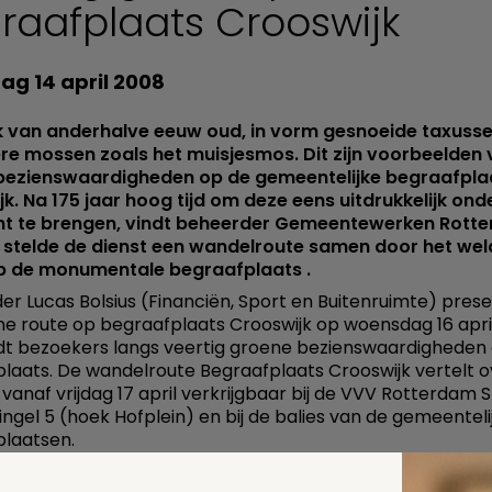
raafplaats Crooswijk
g 14 april 2008
k van anderhalve eeuw oud, in vorm gesnoeide taxusse
re mossen zoals het muisjesmos. Dit zijn voorbeelden
bezienswaardigheden op de gemeentelijke begraafpla
k. Na 175 jaar hoog tijd om deze eens uitdrukkelijk ond
t te brengen, vindt beheerder Gemeentewerken Rott
stelde de dienst een wandelroute samen door het wel
p de monumentale begraafplaats .
r Lucas Bolsius (Financiën, Sport en Buitenruimte) pres
ne route op begraafplaats Crooswijk op woensdag 16 apri
idt bezoekers langs veertig groene bezienswaardigheden
laats. De wandelroute Begraafplaats Crooswijk vertelt o
s vanaf vrijdag 17 april verkrijgbaar bij de VVV Rotterdam 
ingel 5 (hoek Hofplein) en bij de balies van de gemeenteli
laatsen.
ag