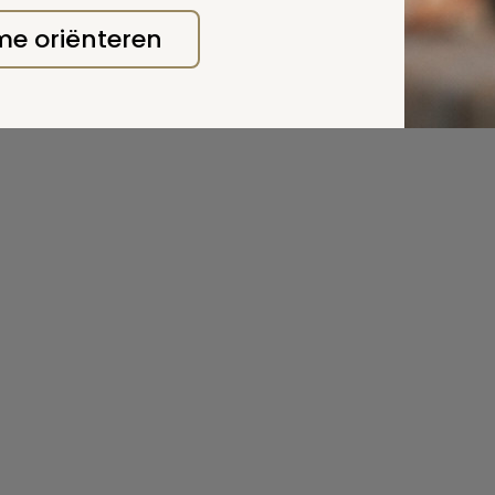
ewerken Rotterdam heeft de wandelroute in samenwer
ng De Terebinth, bureau Stadsnatuur Rotterdam en het 
 me oriënteren
.
 deze pagina