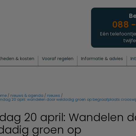
Be
088 -
Eén telefoontje
twijfe
kheden & kosten
Vooraf regelen
Informatie & advies
In
regelen
atie
 onze experts
hecklist uitvaart regelen
Waarom een uitvaart regelen?
Een laatste groet
Crematie regelen
Bedrijvengids
Intakeformulier
Thuisuitvaart crematie
Begrafenis regelen
Nieuws
Wensen vastleggen
Agenda
Offerte 
Intiem
Uitgebreid
Begrafenis Compleet
Natuurbegrafenis
Du
ome
nieuws & agenda
nieuws
ndag 20 april: wandelen door weldadig groen op begraafplaats crooswi
dag 20 april: Wandelen d
dadig groen op