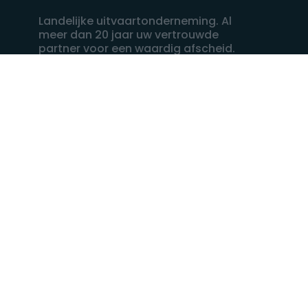
Landelijke uitvaartonderneming. Al
meer dan 20 jaar uw vertrouwde
partner voor een waardig afscheid.
088 - 848 82 27
24/7 bereikbaar, dag en nacht