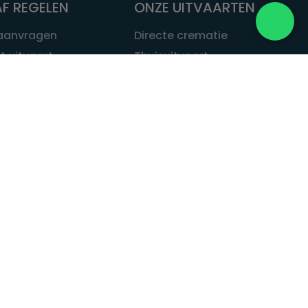
F REGELEN
ONZE UITVAARTEN
 aanvragen
Directe crematie
t uitvaart
Thuisuitvaart
 een uitvaart
Complete uitvaart
bij leven
Exclusieve uitvaart
tvaarten
Begrafenissen
Natuurbegrafenis
ITVAART.NL
Alle uitvaarten
tvaart.nl
t
 Uitvaart.nl
estatuut
rken