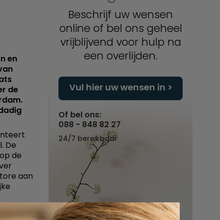
Beschrijf uw wensen
online of bel ons geheel
vrijblijvend voor hulp na
een overlijden.
n en
 van
ats
Vul hier uw wensen in
er de
erdam.
dadig
Of bel ons:
088 - 848 82 27
enteert
24/7 bereikbaar
l. De
 op de
ver
Store aan
jke