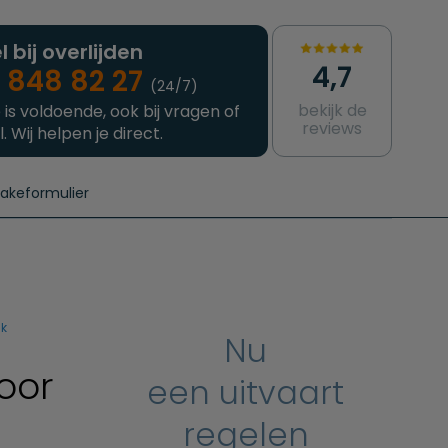
l bij overlijden
4,7
 848 82 27
(24/7)
bekijk de
 is voldoende, ook bij vragen of
reviews
l. Wij helpen je direct.
takeformulier
aanvragen
e crematie
Intakeformulier
Complete uitvaart
Contact
urzame uitvaart
Prijzen crematoria
jk
Nu
oor
een uitvaart
regelen