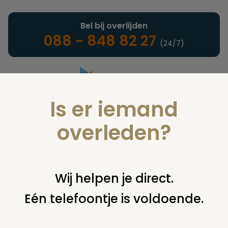
Bel bij overlijden
088 - 848 82 27
(24/7)
Is er iemand
Landelijke uitvaartonderneming
overleden?
Nieuws
Wij helpen je direct.
Eén telefoontje is voldoende.
U bent hier:
home
nieuws & agenda
nieuws
werkgevers en
werknemers crematoria bereiken onderhandelingsresultaat