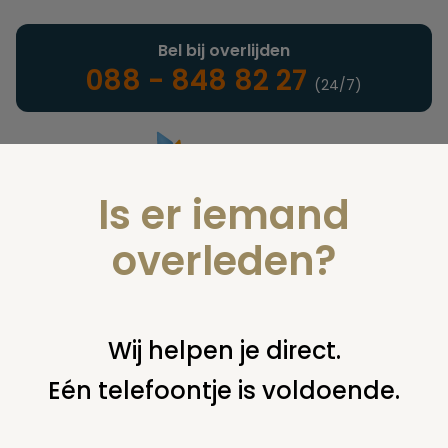
Bel bij overlijden
088 - 848 82 27
(24/7)
Is er iemand
Landelijke uitvaartonderneming
overleden?
Nieuws
Wij helpen je direct.
Eén telefoontje is voldoende.
U bent hier:
home
nieuws & agenda
nieuws
politie zwolle
brengt man met sirenes naar uitvaart broer