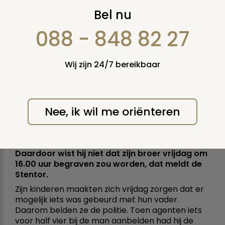
Politie Zwolle brengt
Bel nu
man met sirenes
088 - 848 82 27
naar uitvaart broer
Wij zijn 24/7 bereikbaar
maandag 17 september
2018
Nee, ik wil me oriënteren
Een oudere Zwollenaar dreigde afgelopen
vrijdag de uitvaart van zijn broer te moeten
missen. Het was zijn familie uit Friesland al een
paar dagen niet gelukt om hem te bereiken.
Daardoor wist hij niet dat zijn broer vrijdag om
16.00 uur begraven zou worden, dat meldt de
Stentor.
Zijn kinderen maakten zich vrijdag zorgen dat er
mogelijk iets was gebeurd met hun vader.
Daarom belden ze de politie. Toen agenten iets
voor half vier bij de man aanbelden had hij de