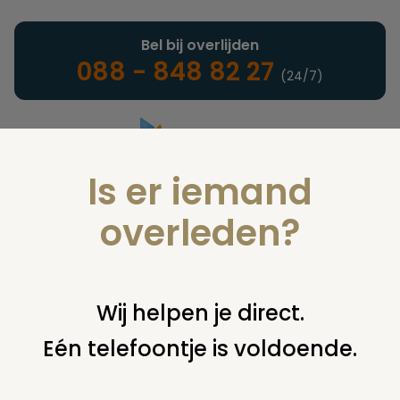
Bel bij overlijden
088 - 848 82 27
(24/7)
Is er iemand
Landelijke uitvaartonderneming
overleden?
Nieuws
Wij helpen je direct.
Eén telefoontje is voldoende.
U bent hier:
home
nieuws & agenda
nieuws
pleidooi voor
hergebruik grafstenen hengelo