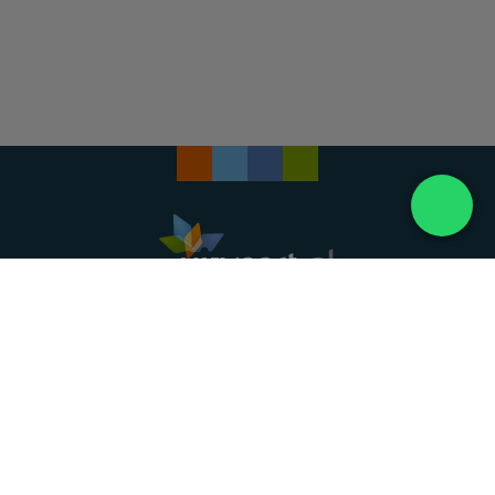
Landelijke uitvaartonderneming. Al meer dan 20
jaar uw vertrouwde partner voor een waardig
afscheid.
088 - 848 82 27
24/7 bereikbaar, dag en nacht