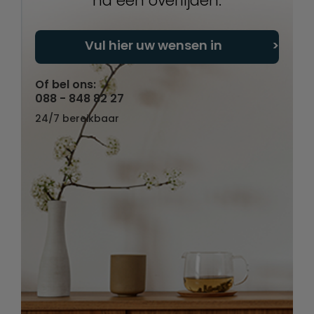
na een overlijden.
Vul hier uw wensen in
Of bel ons:
088 - 848 82 27
24/7 bereikbaar