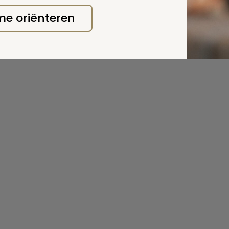
 deze pagina
 me oriënteren