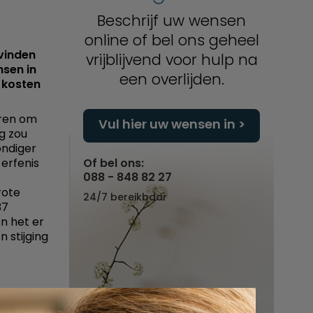
Beschrijf uw wensen
online of bel ons geheel
vinden
vrijblijvend voor hulp na
sen in
een overlijden.
 kosten
eren om
Vul hier uw wensen in
g zou
ondiger
 erfenis
Of bel ons:
088 - 848 82 27
rote
24/7 bereikbaar
37
n het er
n stijging