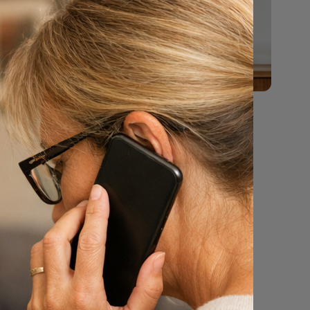
cht zijn
men.