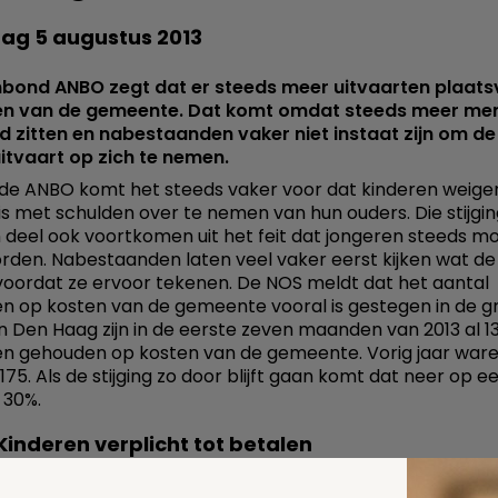
g 5 augustus 2013
bond ANBO zegt dat er steeds meer uitvaarten plaats
en van de gemeente. Dat komt omdat steeds meer men
 zitten en nabestaanden vaker niet instaat zijn om de
itvaart op zich te nemen.
de ANBO komt het steeds vaker voor dat kinderen weig
is met schulden over te nemen van hun ouders. Die stijgin
 deel ook voortkomen uit het feit dat jongeren steeds m
orden. Nabestaanden laten veel vaker eerst kijken wat de
voordat ze ervoor tekenen. De NOS meldt dat het aantal
en op kosten van de gemeente vooral is gestegen in de g
In Den Haag zijn in de eerste zeven maanden van 2013 al 1
en gehouden op kosten van de gemeente. Vorig jaar ware
 175. Als de stijging zo door blijft gaan komt dat neer op ee
 30%.
Kinderen verplicht tot betalen
rt ouders?