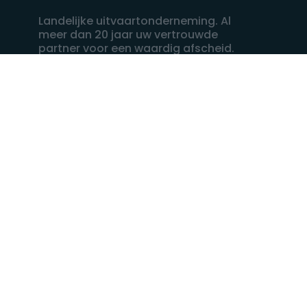
Landelijke uitvaartonderneming. Al
meer dan 20 jaar uw vertrouwde
partner voor een waardig afscheid.
088 - 848 82 27
24/7 bereikbaar, dag en nacht