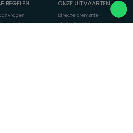
F REGELEN
ONZE UITVAARTEN
 aanvragen
Directe crematie
t uitvaart
Thuisuitvaart
 een uitvaart
Complete uitvaart
bij leven
Exclusieve uitvaart
tvaarten
Begrafenissen
Natuurbegrafenis
ITVAART.NL
Alle uitvaarten
tvaart.nl
t
 Uitvaart.nl
estatuut
rken