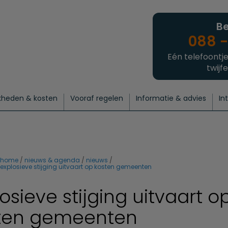
Be
088 -
Eén telefoontje
twijfe
kheden & kosten
Vooraf regelen
Informatie & advies
In
regelen
atie
 onze experts
hecklist uitvaart regelen
Waarom een uitvaart regelen?
Een laatste groet
Crematie regelen
Bedrijvengids
Intakeformulier
Thuisuitvaart crematie
Begrafenis regelen
Nieuws
Wensen vastleggen
Agenda
Offerte 
Intiem
Uitgebreid
Begrafenis Compleet
Natuurbegrafenis
Du
home
nieuws & agenda
nieuws
explosieve stijging uitvaart op kosten gemeenten
osieve stijging uitvaart o
ten gemeenten