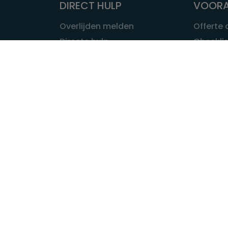
DIRECT HULP
VOORA
Overlijden melden
Offerte
Directe hulp
Checklis
Intakeformulier
Wat kost
Eerste 24 uur
Uitvaart 
Overlijden buitenland
Onze ui
Lokale uitvaart
OVER U
INFORMATIE & ADVIES
Wie is Ui
Infotheek
Contac
Vraag een expert
Redactie
Bedrijvengids
Redacti
Tarieven crematoria
Onze me
Nieuws & agenda