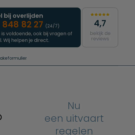
l bij overlijden
4,7
 848 82 27
(24/7)
bekijk de
 is voldoende, ook bij vragen of
reviews
l. Wij helpen je direct.
takeformulier
aanvragen
e crematie
Intakeformulier
Complete uitvaart
Contact
urzame uitvaart
Prijzen crematoria
Nu
p
een uitvaart
regelen