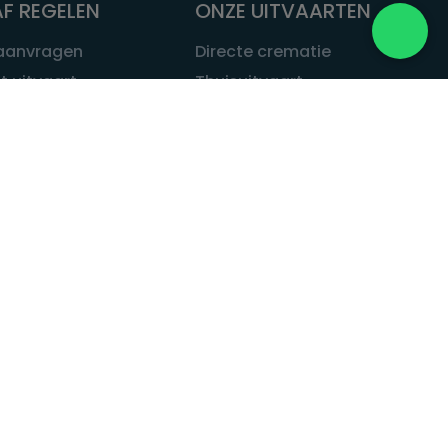
F REGELEN
ONZE UITVAARTEN
 aanvragen
Directe crematie
t uitvaart
Thuisuitvaart
 een uitvaart
Complete uitvaart
bij leven
Exclusieve uitvaart
tvaarten
Begrafenissen
Natuurbegrafenis
ITVAART.NL
Alle uitvaarten
tvaart.nl
t
 Uitvaart.nl
estatuut
rken