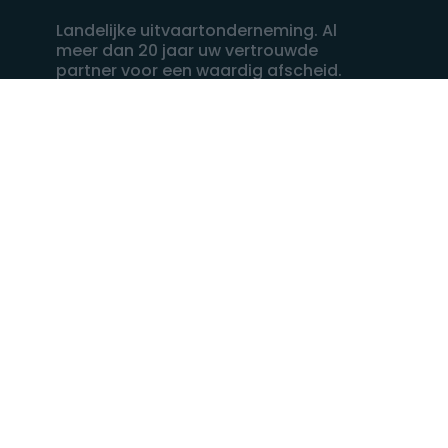
Landelijke uitvaartonderneming. Al
meer dan 20 jaar uw vertrouwde
partner voor een waardig afscheid.
088 - 848 82 27
24/7 bereikbaar, dag en nacht