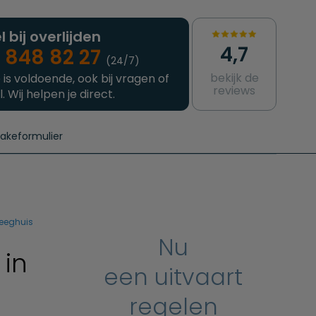
l bij overlijden
4,7
 848 82 27
(24/7)
bekijk de
 is voldoende, ook bij vragen of
reviews
l. Wij helpen je direct.
takeformulier
aanvragen
e crematie
Intakeformulier
Complete uitvaart
Contact
urzame uitvaart
Prijzen crematoria
leeghuis
Nu
 in
een uitvaart
regelen