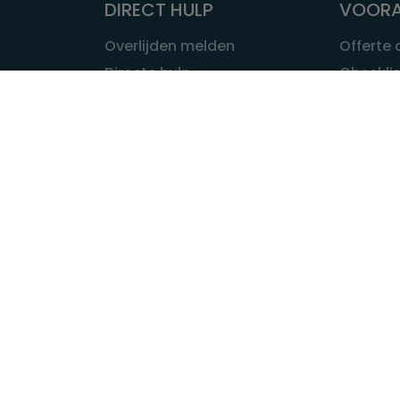
DIRECT HULP
VOORA
Overlijden melden
Offerte
Directe hulp
Checklis
Intakeformulier
Wat kost
Eerste 24 uur
Uitvaart 
Overlijden buitenland
Onze ui
Lokale uitvaart
OVER U
INFORMATIE & ADVIES
Wie is Ui
Infotheek
Contac
Vraag een expert
Redactie
Bedrijvengids
Redacti
Tarieven crematoria
Onze me
Nieuws & agenda