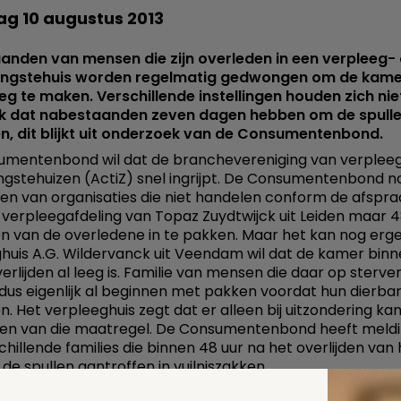
ag 10 augustus 2013
nden van mensen die zijn overleden in een verpleeg- 
ingstehuis worden regelmatig gedwongen om de kamer
eeg te maken. Verschillende instellingen houden zich ni
k dat nabestaanden zeven dagen hebben om de spulle
n, dit blijkt uit onderzoek van de Consumentenbond.
umentenbond wil dat de branchevereniging van verplee
ngstehuizen (ActiZ) snel ingrijpt. De Consumentenbond 
n van organisaties die niet handelen conform de afspra
 verpleegafdeling van Topaz Zuydtwijck uit Leiden maar 
en van de overledene in te pakken. Maar het kan nog erge
huis A.G. Wildervanck uit Veendam wil dat de kamer binn
erlijden al leeg is. Familie van mensen die daar op sterve
us eigenlijk al beginnen met pakken voordat hun dierbar
n. Het verpleeghuis zegt dat er alleen bij uitzondering k
en van die maatregel. De Consumentenbond heeft meld
chillende families die binnen 48 uur na het overlijden van
de spullen aantroffen in vuilniszakken.