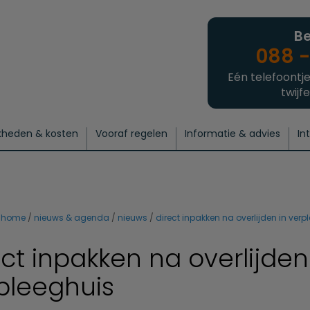
Be
088 -
Eén telefoontje
twijfe
kheden & kosten
Vooraf regelen
Informatie & advies
In
regelen
atie
 onze experts
hecklist uitvaart regelen
Waarom een uitvaart regelen?
Een laatste groet
Crematie regelen
Bedrijvengids
Intakeformulier
Thuisuitvaart crematie
Begrafenis regelen
Nieuws
Wensen vastleggen
Agenda
Offerte 
Intiem
Uitgebreid
Begrafenis Compleet
Natuurbegrafenis
Du
home
nieuws & agenda
nieuws
direct inpakken na overlijden in verp
ect inpakken na overlijden
pleeghuis