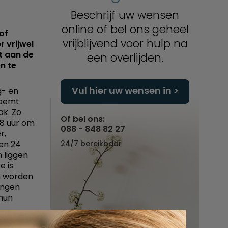
Beschrijf uw wensen
online of bel ons geheel
of
vrijblijvend voor hulp na
 vrijwel
et aan de
een overlijden.
n te
Vul hier uw wensen in
g- en
noemt
ak. Zo
Of bel ons:
48 uur om
088 - 848 82 27
r,
en 24
24/7 bereikbaar
n liggen
e is
an worden
ingen
 hun