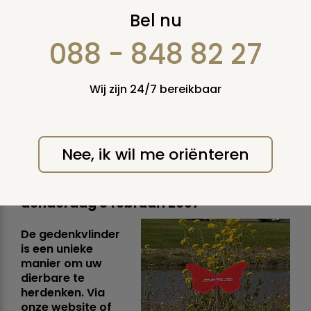
De gedenkvlinder:
Bel nu
tijdelijk
088 - 848 82 27
grafmonument, voor
Wij zijn 24/7 bereikbaar
kindergraf,
bermmonument of
Nee, ik wil me oriënteren
strooiveld
donderdag 8 februari 2007
De gedenkvlinder
is een unieke
manier om uw
dierbare te
herdenken. Via
onze website of