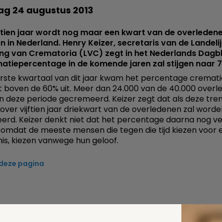
ag 24 augustus 2013
ftien jaar wordt nog maar een kwart van de overleden
 in Nederland. Henry Keizer, secretaris van de Landeli
ing van Crematoria (LVC) zegt in het Nederlands Dagb
atiepercentage in de komende jaren zal stijgen naar 
erste kwartaal van dit jaar kwam het percentage cremati
t boven de 60% uit. Meer dan 24.000 van de 40.000 over
n deze periode gecremeerd. Keizer zegt dat als deze tren
 over vijftien jaar driekwart van de overledenen zal word
rd. Keizer denkt niet dat het percentage daarna nog ve
omdat de meeste mensen die tegen die tijd kiezen voor 
is, kiezen vanwege hun geloof.
 deze pagina