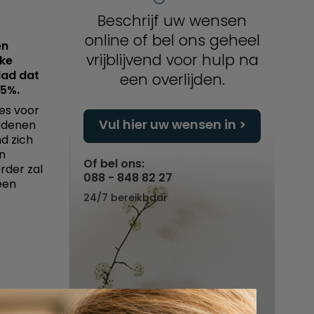
Beschrijf uw wensen
online of bel ons geheel
en
vrijblijvend voor hulp na
jke
lad dat
een overlijden.
75%.
es voor
Vul hier uw wensen in
ledenen
d zich
en
Of bel ons:
rder zal
088 - 848 82 27
een
24/7 bereikbaar