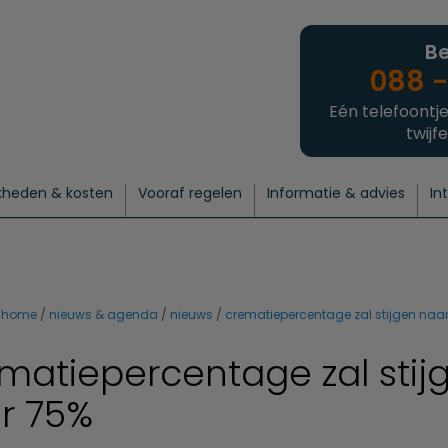
Be
088 -
Eén telefoontje
twijfe
kheden & kosten
Vooraf regelen
Informatie & advies
In
regelen
atie
 onze experts
hecklist uitvaart regelen
Waarom een uitvaart regelen?
Een laatste groet
Crematie regelen
Bedrijvengids
Intakeformulier
Thuisuitvaart crematie
Begrafenis regelen
Nieuws
Wensen vastleggen
Agenda
Offerte 
Intiem
Uitgebreid
Begrafenis Compleet
Natuurbegrafenis
Du
home
nieuws & agenda
nieuws
crematiepercentage zal stijgen naa
matiepercentage zal stij
r 75%