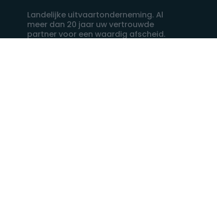
Landelijke uitvaartonderneming. Al
meer dan 20 jaar uw vertrouwde
partner voor een waardig afscheid.
088 - 848 82 27
24/7 bereikbaar, dag en nacht