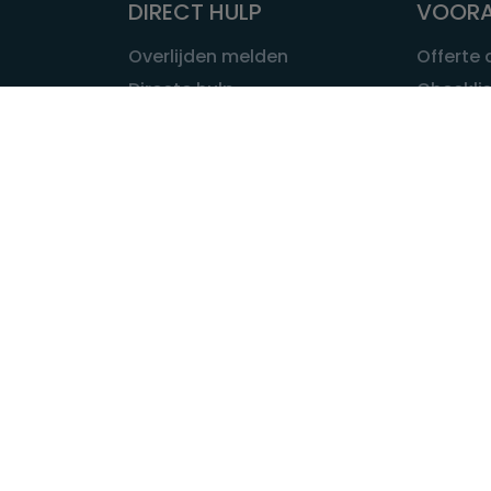
DIRECT HULP
VOORA
Overlijden melden
Offerte
Directe hulp
Checklis
Intakeformulier
Wat kost
Eerste 24 uur
Uitvaart 
Overlijden buitenland
Onze ui
Lokale uitvaart
OVER U
INFORMATIE & ADVIES
Wie is Ui
Infotheek
Contac
Vraag een expert
Redactie
Bedrijvengids
Redacti
Tarieven crematoria
Onze me
Nieuws & agenda