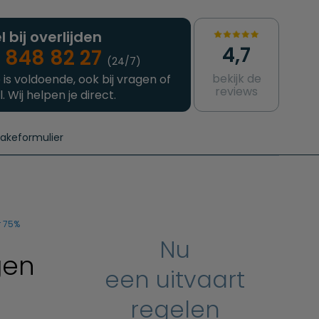
l bij overlijden
4,7
 848 82 27
(24/7)
bekijk de
 is voldoende, ook bij vragen of
reviews
l. Wij helpen je direct.
takeformulier
aanvragen
e crematie
Intakeformulier
Complete uitvaart
Contact
urzame uitvaart
Prijzen crematoria
r 75%
Nu
gen
een uitvaart
regelen