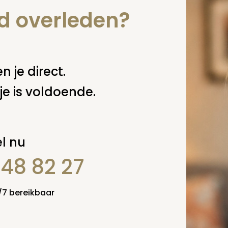
nd overleden?
n je direct.
je is voldoende.
l nu
848 82 27
4/7 bereikbaar