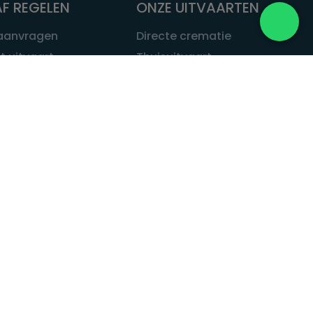
F REGELEN
ONZE UITVAARTEN
 aanvragen
Directe crematie
t uitvaart
Thuisuitvaart
 een uitvaart
Complete uitvaart
bij leven
Exclusieve uitvaart
tvaarten
Begrafenissen
Natuurbegrafenis
ITVAART.NL
Alle uitvaarten
tvaart.nl
t
 Uitvaart.nl
estatuut
rken