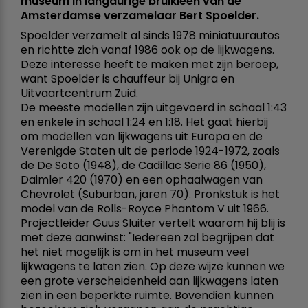
museum in langdurige bruikleen van de
Amsterdamse verzamelaar Bert Spoelder.
Spoelder verzamelt al sinds 1978 miniatuurautos
en richtte zich vanaf 1986 ook op de lijkwagens.
Deze interesse heeft te maken met zijn beroep,
want Spoelder is chauffeur bij Unigra en
Uitvaartcentrum Zuid.
De meeste modellen zijn uitgevoerd in schaal 1:43
en enkele in schaal 1:24 en 1:18. Het gaat hierbij
om modellen van lijkwagens uit Europa en de
Verenigde Staten uit de periode 1924-1972, zoals
de De Soto (1948), de Cadillac Serie 86 (1950),
Daimler 420 (1970) en een ophaalwagen van
Chevrolet (Suburban, jaren 70). Pronkstuk is het
model van de Rolls-Royce Phantom V uit 1966.
Projectleider Guus Sluiter vertelt waarom hij blij is
met deze aanwinst: "Iedereen zal begrijpen dat
het niet mogelijk is om in het museum veel
lijkwagens te laten zien. Op deze wijze kunnen we
een grote verscheidenheid aan lijkwagens laten
zien in een beperkte ruimte. Bovendien kunnen