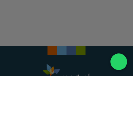
Landelijke uitvaartonderneming. Al meer dan 20
jaar uw vertrouwde partner voor een waardig
afscheid.
088 - 848 82 27
24/7 bereikbaar, dag en nacht