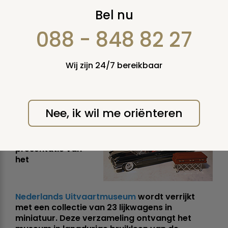
Collectie miniatuur
Bel nu
lijkwagens naar
088 - 848 82 27
Uitvaartmuseum
Wij zijn 24/7 bereikbaar
Belangrijke aanwinst voor
museum
Nee, ik wil me oriënteren
donderdag 15 februari 2007
De vaste
presentatie van
het
Nederlands Uitvaartmuseum
wordt verrijkt
met een collectie van 23 lijkwagens in
miniatuur. Deze verzameling ontvangt het