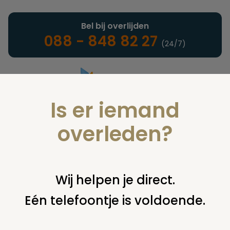
Bel bij overlijden
088 - 848 82 27
(24/7)
Is er iemand
Landelijke uitvaartonderneming
overleden?
Nieuws
Wij helpen je direct.
Eén telefoontje is voldoende.
U bent hier:
home
nieuws & agenda
nieuws
collectie
miniatuur lijkwagens naar uitvaartmuseum