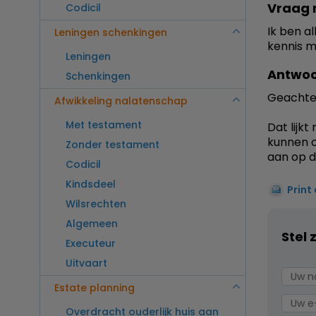
Vraag 
Codicil
Ik ben a
Leningen schenkingen
kennis m
Leningen
Antwoo
Schenkingen
Geachte
Afwikkeling nalatenschap
Met testament
Dat lijkt
kunnen o
Zonder testament
aan op d
Codicil
Kindsdeel
Print
Wilsrechten
Algemeen
Stel 
Executeur
Uitvaart
Estate planning
Overdracht ouderlijk huis aan