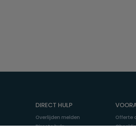
DIRECT HULP
VOORA
Overlijden melden
Offerte
Directe hulp
Checklis
Intakeformulier
Wat kost