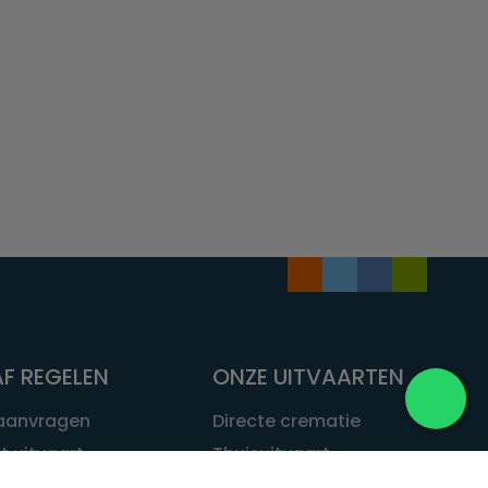
F REGELEN
ONZE UITVAARTEN
 aanvragen
Directe crematie
t uitvaart
Thuisuitvaart
 een uitvaart
Complete uitvaart