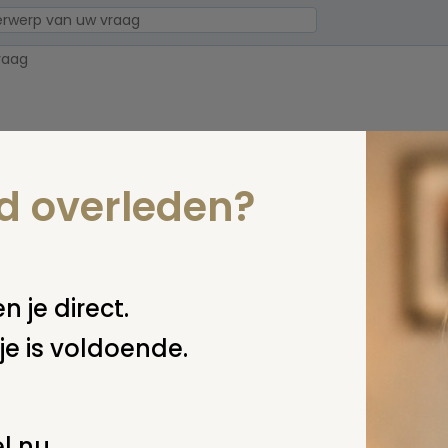
nd overleden?
erplicht, maar
Verzende
 niet gepubliceerd.
n je direct.
je is voldoende.
l nu