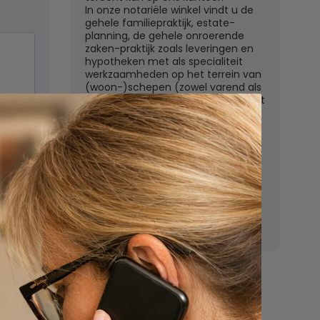
In onze notariële winkel vindt u de
gehele familiepraktijk, estate-
planning, de gehele onroerende
zaken-praktijk zoals leveringen en
hypotheken met als specialiteit
werkzaamheden op het terrein van
(woon-)schepen (zowel varend als
liggend) en het ondernemingsrecht
met een zeer uitgebreid
dienstenpakket.
n
Een orienterend gesprek op het
kantoor te Weesp is kosteloos en
vrijblijvend. Aarzelt u dan ook niet
om hiervan gebruik te maken.
Nu