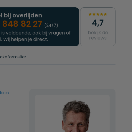
l bij overlijden
4,7
 848 82 27
(24/7)
bekijk de
 is voldoende, ook bij vragen of
reviews
l. Wij helpen je direct.
takeformulier
aanvragen
e crematie
Intakeformulier
Complete uitvaart
Contact
urzame uitvaart
Prijzen crematoria
teren