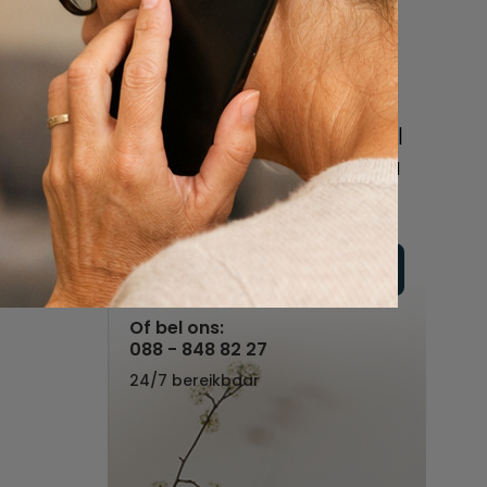
een uitvaart
regelen
Beschrijf uw wensen
online of bel ons geheel
vrijblijvend voor hulp na
een overlijden.
Vul hier uw wensen in
Of bel ons:
088 - 848 82 27
24/7 bereikbaar