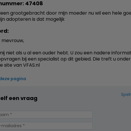
nummer: 47408
lleen grootgebracht door mijn moeder nu wil een hele go
ijn adopteren is dat mogelijk
rd:
 mevrouw,
 mij niet als u al een ouder hebt. U zou een nadere informa
pvragen bij een specialist op dit gebied. Die treft u onde
e site van VFAS.nl
 deze pagina
Spel
zelf een vraag