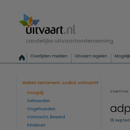
Landelijke uitvaartonderneming
Overlijden melden
Uitvaart regelen
Mogelij
Meld een overlijden
Alles over een uitvaart regelen
Uitvaartmogelijkheden
Uitvaart regelen bij leven
Alle onderwerpen
Wat kost een uitvaart?
Directe hulp bij overlijden
Keuzehulp
Uitvaart laten regelen
Checklist uitvaart 
Directe crem
Vraag
C
Exclusieve uitvaart
Begrafenis Basis
Begrafenis 
Maken testament, codicil, volmacht
U bent hier:
Voogdij
Gehuwden
adp
Ongehuwden
Volmacht, Bewind
16 septe
Kinderen