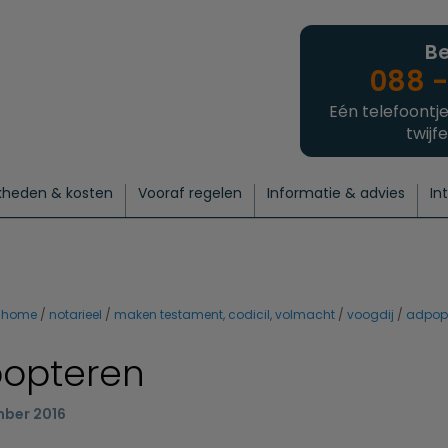
Be
088 -
Eén telefoontje
twijfe
kheden & kosten
Vooraf regelen
Informatie & advies
In
regelen
atie
 onze experts
hecklist uitvaart regelen
Waarom een uitvaart regelen?
Een laatste groet
Crematie regelen
Bedrijvengids
Intakeformulier
Thuisuitvaart crematie
Begrafenis regelen
Nieuws
Wensen vastleggen
Agenda
Offerte 
Intiem
Uitgebreid
Begrafenis Compleet
Natuurbegrafenis
Du
home
notarieel
maken testament, codicil, volmacht
voogdij
adpop
opteren
mber 2016