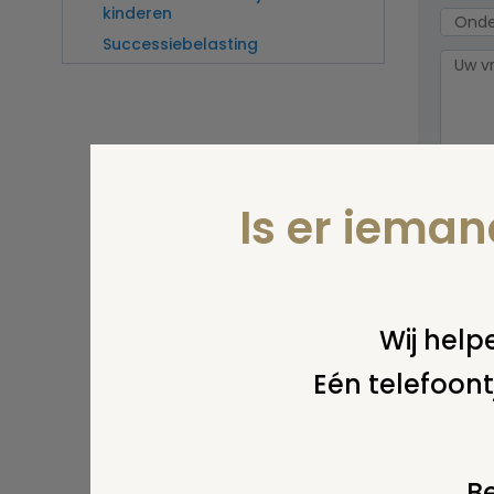
kinderen
Successiebelasting
Is er iema
Wel v
wordt
Wij helpe
Eén telefoont
Be