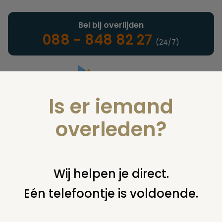
Bel bij overlijden
088 - 848 82 27
(24/7)
Is er iemand
Landelijke uitvaartonderneming
overleden?
Woordenlijst
Wij helpen je direct.
Eén telefoontje is voldoende.
U bent hier:
home
infotheek
woordenlijst
b
begraven