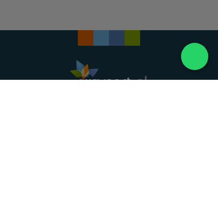
Landelijke uitvaartonderneming. Al meer dan 20
jaar uw vertrouwde partner voor een waardig
afscheid.
088 - 848 82 27
24/7 bereikbaar, dag en nacht
DIRECT HULP