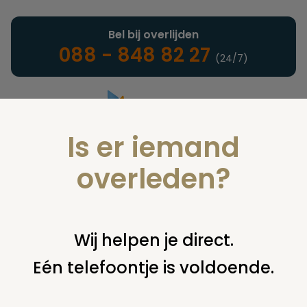
Bel bij overlijden
088 - 848 82 27
(24/7)
Is er iemand
Landelijke uitvaartonderneming
overleden?
Woordenlijst
Wij helpen je direct.
Eén telefoontje is voldoende.
U bent hier:
home
infotheek
woordenlijst
b
begrafenisondernemer