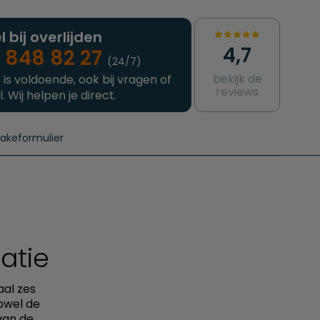
l bij overlijden
4,7
 848 82 27
(24/7)
bekijk de
 is voldoende, ook bij vragen of
reviews
l. Wij helpen je direct.
takeformulier
aanvragen
e crematie
Intakeformulier
Complete uitvaart
Contact
urzame uitvaart
Prijzen crematoria
atie
aal zes
owel de
van de