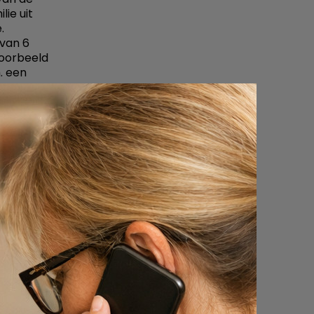
lie uit
.
 van 6
voorbeeld
. een
er van
 bij de