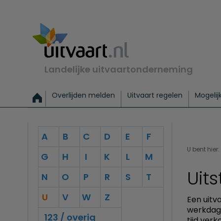
Landelijke uitvaartonderneming
Overlijden melden
Uitvaart regelen
Mogelij
Meld een overlijden
Alles over een uitvaart regelen
Uitvaartmogelijkheden
Uitvaart regelen bij leven
Alle onderwerpen
Wat kost een uitvaart?
Directe hulp bij overlijden
Keuzehulp
Uitvaart laten regelen
Checklist uitvaart 
Directe crem
Vraag
C
A
B
C
D
E
F
Exclusieve uitvaart
Begrafenis Basis
Begrafenis 
U bent hier:
G
H
I
K
L
M
Uit
N
O
P
R
S
T
U
V
W
Z
Een uitv
werkdage
123 / overig
tijd ver