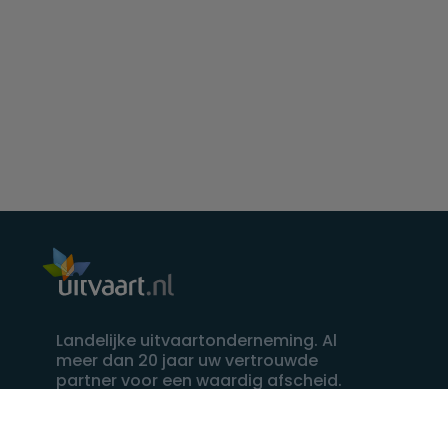
Landelijke uitvaartonderneming. Al
meer dan 20 jaar uw vertrouwde
partner voor een waardig afscheid.
088 - 848 82 27