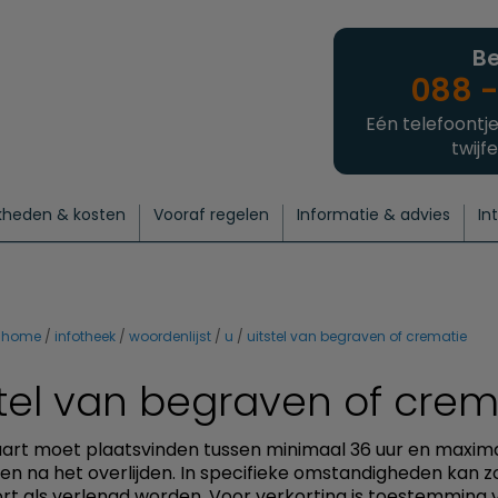
Be
088 -
Eén telefoontje
twijfe
kheden & kosten
Vooraf regelen
Informatie & advies
In
regelen
atie
 onze experts
hecklist uitvaart regelen
Waarom een uitvaart regelen?
Een laatste groet
Crematie regelen
Bedrijvengids
Intakeformulier
Thuisuitvaart crematie
Begrafenis regelen
Nieuws
Wensen vastleggen
Agenda
Offerte 
Intiem
Uitgebreid
Begrafenis Compleet
Natuurbegrafenis
Du
home
infotheek
woordenlijst
u
uitstel van begraven of crematie
stel van begraven of crem
aart moet plaatsvinden tussen minimaal 36 uur en maxim
n na het overlijden. In specifieke omstandigheden kan z
kort als verlengd worden. Voor verkorting is toestemming 