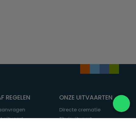
F REGELEN
ONZE UITVAARTEN
 aanvragen
Directe crematie
t uitvaart
Thuisuitvaart
 een uitvaart
Complete uitvaart