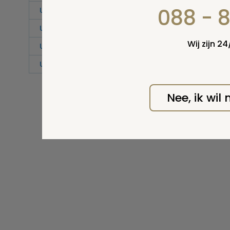
088 - 
Urnengraf
Urnenkelder
Wij zijn 2
Urnenmuur
Urnentuin
Nee, ik wil