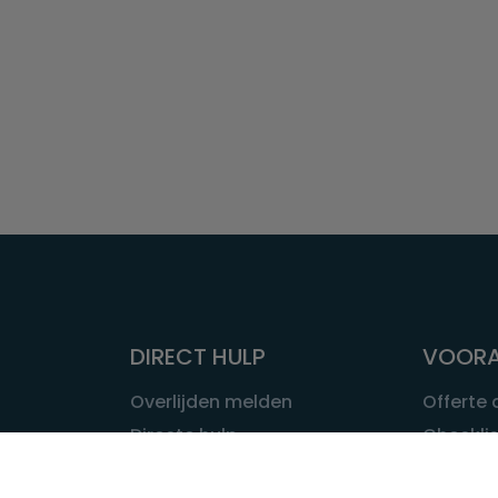
DIRECT HULP
VOORA
Overlijden melden
Offerte
Directe hulp
Checklis
Intakeformulier
Wat kost