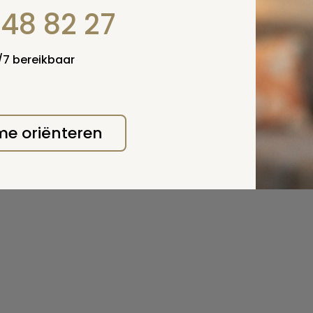
848 82 27
4/7 bereikbaar
 me oriënteren