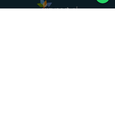
Landelijke uitvaartonderneming. Al meer dan 20
jaar uw vertrouwde partner voor een waardig
afscheid.
088 - 848 82 27
24/7 bereikbaar, dag en nacht
DIRECT HULP
Overlijden melden
Directe hulp
Intakeformulier
Eerste 24 uur