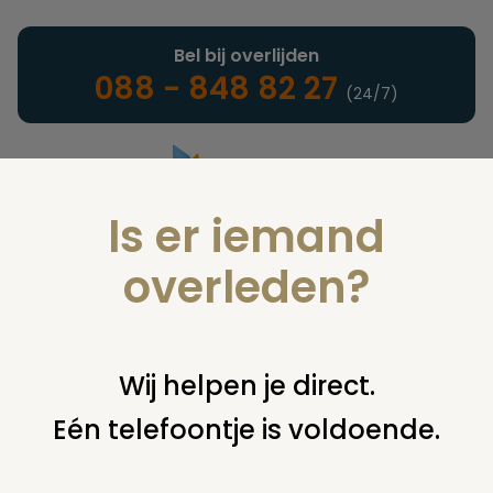
Bel bij overlijden
088 - 848 82 27
(24/7)
Is er iemand
Landelijke uitvaartonderneming
overleden?
Kosten uitvaart
Wij helpen je direct.
Eén telefoontje is voldoende.
U bent hier:
home
infotheek
alle onderwerpen
kosten
uitvaart
klachten