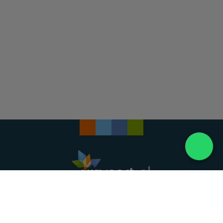
Landelijke uitvaartonderneming. Al meer dan 20
jaar uw vertrouwde partner voor een waardig
afscheid.