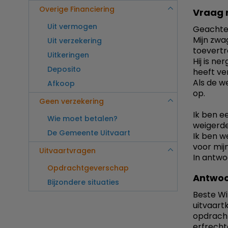
Overige Financiering
Vraag 
Uit vermogen
Geachte
Mijn zwa
Uit verzekering
toevertr
Uitkeringen
Hij is ne
Deposito
heeft ve
Als de w
Afkoop
op.
Geen verzekering
Ik ben e
Wie moet betalen?
weigerde h
De Gemeente Uitvaart
Ik ben w
voor mij
Uitvaartvragen
In antwo
Opdrachtgeverschap
Antwoo
Bijzondere situaties
Beste Wi
uitvaartk
opdracht
erfrechte