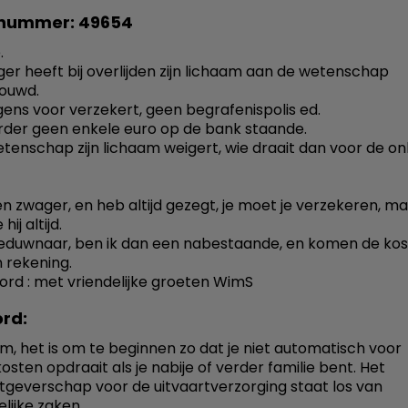
nummer: 49654
.
ger heeft bij overlijden zijn lichaam aan de wetenschap
ouwd.
rgens voor verzekert, geen begrafenispolis ed.
rder geen enkele euro op de bank staande.
etenschap zijn lichaam weigert, wie draait dan voor de o
en zwager, en heb altijd gezegt, je moet je verzekeren, m
ij altijd.
eduwnaar, ben ik dan een nabestaande, en komen de ko
n rekening.
ord : met vriendelijke groeten WimS
rd:
m, het is om te beginnen zo dat je niet automatisch voor
osten opdraait als je nabije of verder familie bent. Het
geverschap voor de uitvaartverzorging staat los van
lijke zaken.