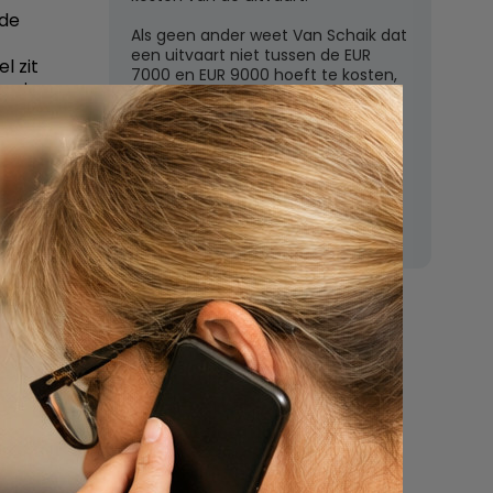
 de
Als geen ander weet Van Schaik dat
een uitvaart niet tussen de EUR
l zit
7000 en EUR 9000 hoeft te kosten,
an je
zoals de grote uitvaartverzekeraars
tiging
vaak beweren. In deze rubriek
beantwoordt Van Schaik vragen
 zien te
over uitvaartkosten en financiele
elegd kan
dekking.
t het zal
e die kan
Nu
een uitvaart
regelen
Beschrijf uw wensen