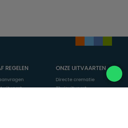
F REGELEN
ONZE UITVAARTEN
 aanvragen
Directe crematie
t uitvaart
Thuisuitvaart
 een uitvaart
Complete uitvaart
bij leven
Exclusieve uitvaart
tvaarten
Begrafenissen
Natuurbegrafenis