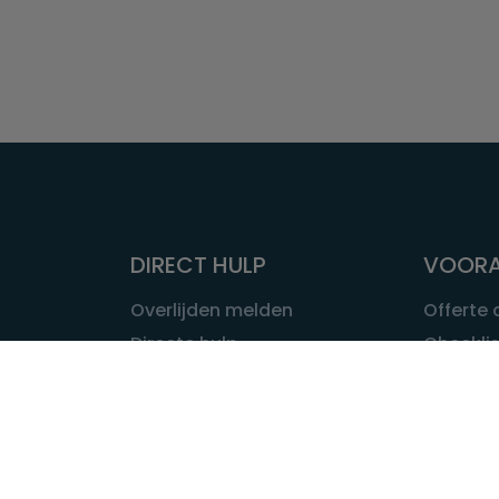
DIRECT HULP
VOORA
Overlijden melden
Offerte
Directe hulp
Checklis
Intakeformulier
Wat kost
Eerste 24 uur
Uitvaart 
Overlijden buitenland
Onze ui
Lokale uitvaart