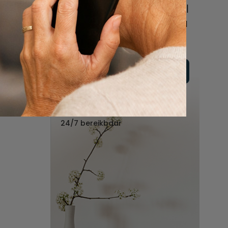
online of bel ons geheel
vrijblijvend voor hulp na
een overlijden.
Vul hier uw wensen in
Of bel ons:
088 - 848 82 27
24/7 bereikbaar