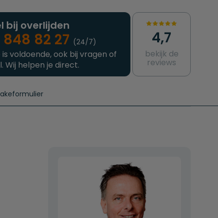
l bij overlijden
4,7
 848 82 27
(24/7)
bekijk de
 is voldoende, ook bij vragen of
reviews
l. Wij helpen je direct.
takeformulier
aanvragen
e crematie
Intakeformulier
Complete uitvaart
Contact
urzame uitvaart
Prijzen crematoria