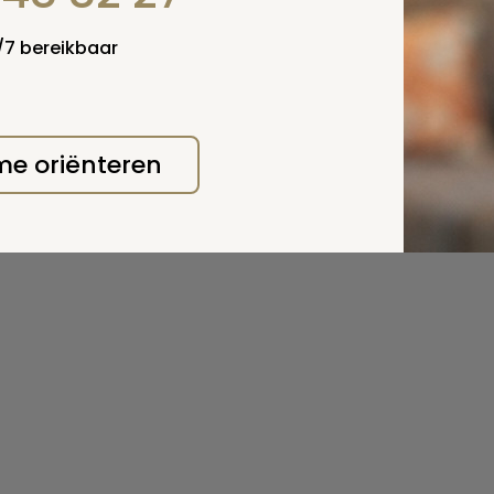
4/7 bereikbaar
 me oriënteren