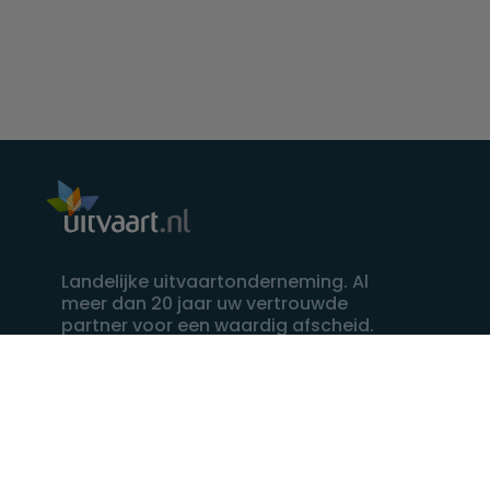
Landelijke uitvaartonderneming. Al
meer dan 20 jaar uw vertrouwde
partner voor een waardig afscheid.
088 - 848 82 27
24/7 bereikbaar, dag en nacht