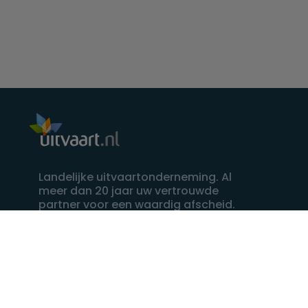
Landelijke uitvaartonderneming. Al
meer dan 20 jaar uw vertrouwde
partner voor een waardig afscheid.
088 - 848 82 27
24/7 bereikbaar, dag en nacht