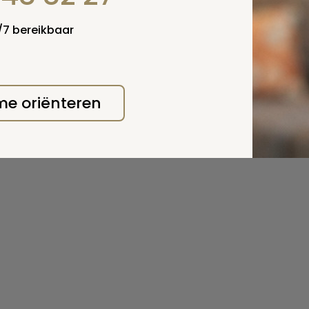
4/7 bereikbaar
 me oriënteren