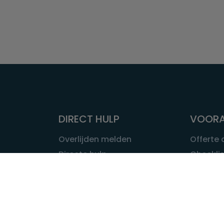
DIRECT HULP
VOORA
Overlijden melden
Offerte
Directe hulp
Checklis
Intakeformulier
Wat kost
Eerste 24 uur
Uitvaart 
Overlijden buitenland
Onze ui
Lokale uitvaart