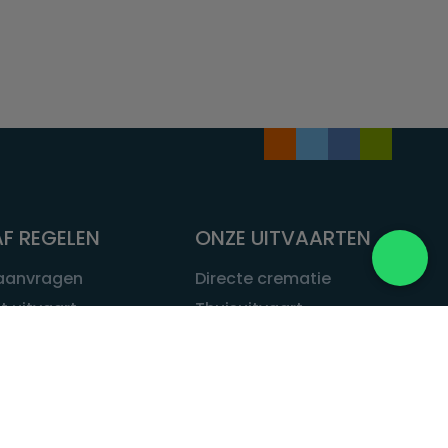
F REGELEN
ONZE UITVAARTEN
 aanvragen
Directe crematie
t uitvaart
Thuisuitvaart
 een uitvaart
Complete uitvaart
bij leven
Exclusieve uitvaart
tvaarten
Begrafenissen
Natuurbegrafenis