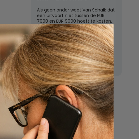
Als geen ander weet Van Schaik dat
een uitvaart niet tussen de EUR
7000 en EUR 9000 hoeft te kosten,
zoals de grote uitvaartverzekeraars
vaak beweren. In deze rubriek
beantwoordt Van Schaik vragen
over uitvaartkosten en financiele
dekking.
Nu
een uitvaart
regelen
Beschrijf uw wensen