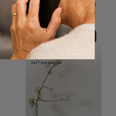
online of bel ons geheel
vrijblijvend voor hulp na
een overlijden.
Vul hier uw wensen in
Of bel ons:
088 - 848 82 27
24/7 bereikbaar