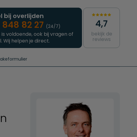
l bij overlijden
4,7
 848 82 27
(24/7)
bekijk de
 is voldoende, ook bij vragen of
reviews
l. Wij helpen je direct.
takeformulier
aanvragen
e crematie
Intakeformulier
Complete uitvaart
Contact
urzame uitvaart
Prijzen crematoria
en