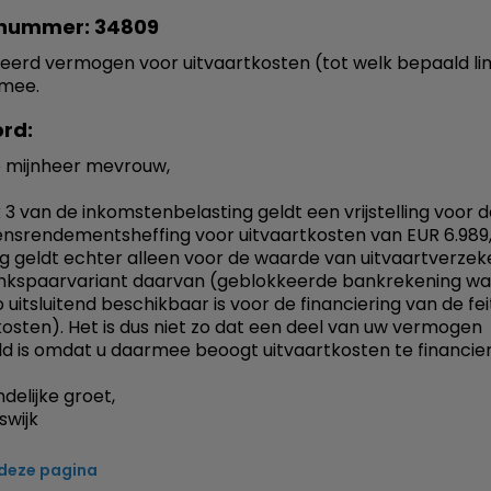
nummer: 34809
erd vermogen voor uitvaartkosten (tot welk bepaald lim
 mee.
rd:
 mijnheer mevrouw,
 3 van de inkomstenbelasting geldt een vrijstelling voor 
srendementsheffing voor uitvaartkosten van EUR 6.989,
ling geldt echter alleen voor de waarde van uitvaartverze
ankspaarvariant daarvan (geblokkeerde bankrekening w
 uitsluitend beschikbaar is voor de financiering van de feit
kosten). Het is dus niet zo dat een deel van uw vermogen
eld is omdat u daarmee beoogt uitvaartkosten te financie
delijke groet,
swijk
 deze pagina