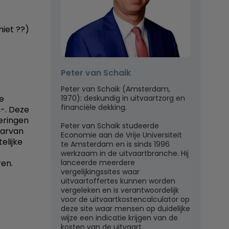
iet ??)
Peter van Schaik
Peter van Schaik (Amsterdam,
1970): deskundig in uitvaartzorg en
de
financiële dekking.
-. Deze
keringen
Peter van Schaik studeerde
aarvan
Economie aan de Vrije Universiteit
elijke
te Amsterdam en is sinds 1996
werkzaam in de uitvaartbranche. Hij
lanceerde meerdere
ren.
vergelijkingssites waar
uitvaartoffertes kunnen worden
vergeleken en is verantwoordelijk
voor de uitvaartkostencalculator op
deze site waar mensen op duidelijke
wijze een indicatie krijgen van de
kosten van de uitvaart.