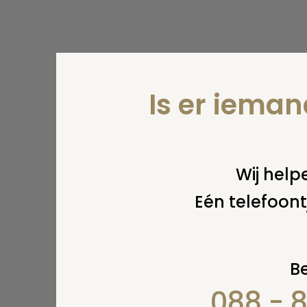
Is er iema
Wij helpe
Eén telefoont
Be
088 - 