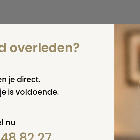
nd overleden?
n je direct.
je is voldoende.
l nu
848 82 27