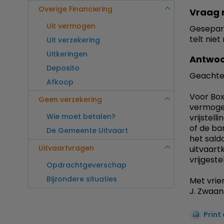
Overige Financiering
Vraag 
Uit vermogen
Gesepare
telt niet
Uit verzekering
Uitkeringen
Antwoo
Deposito
Geachte
Afkoop
Voor Box
Geen verzekering
vermogen
Wie moet betalen?
vrijstel
of de b
De Gemeente Uitvaart
het saldo
Uitvaartvragen
uitvaart
vrijgest
Opdrachtgeverschap
Bijzondere situaties
Met vrien
J. Zwaan
Print