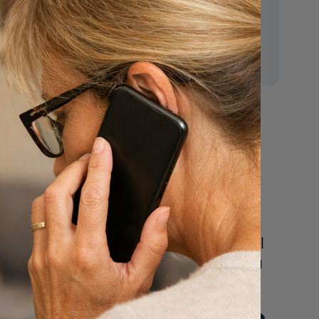
E-mail:
mr.vanderputten@gmail.com
regels
Nu
een uitvaart
regelen
Beschrijf uw wensen
online of bel ons geheel
vrijblijvend voor hulp na
n
een overlijden.