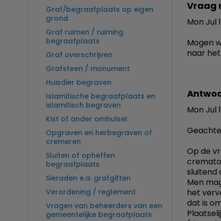
Vraag 
Graf/begraafplaats op eigen
grond
Mon Jul 
Graf ruimen / ruiming
begraafplaats
Mogen wi
naar het
Graf overschrijven
Grafsteen / monument
Huisdier begraven
Antwoo
Islamitische begraafplaats en
islamitisch begraven
Mon Jul 1
Kist of ander omhulsel
Geachte
Opgraven en herbegraven of
cremeren
Op de vr
Sluiten of opheffen
cremator
begraafplaats
sluitend
Sieraden e.a. grafgiften
Men mag a
Verordening / reglement
het vervo
dat is o
Vragen van beheerders van een
Plaatseli
gemeentelijke begraafplaats