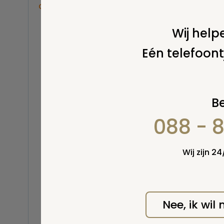
Overige
Stel 
Balsemen en thanatopraxie
Wij helpe
Belastingen
Eén telefoont
Buitenland
Erfenis / erfrecht
Euthanasie
Kinderen / baby
Be
Koninklijk Huis
088 - 
Kosten uitvaart
Lijkschouwing
Milieu
Wij zijn 2
Mortuarium / rouwcentrum
Natuurlijke en niet-natuurlijke
Wel v
dood
wordt
Opbaren
Nee, ik wil
Orgaandonatie