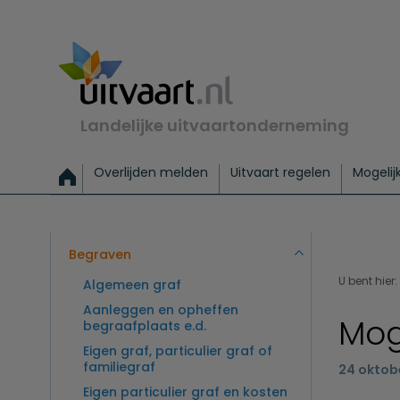
Landelijke uitvaartonderneming
Overlijden melden
Uitvaart regelen
Mogelij
Meld een overlijden
Alles over een uitvaart regelen
Uitvaartmogelijkheden
Uitvaart regelen bij leven
Alle onderwerpen
Wat kost een uitvaart?
Directe hulp bij overlijden
Keuzehulp
Uitvaart laten regelen
Checklist uitvaart 
Directe crem
Vraag
C
Exclusieve uitvaart
Begrafenis Basis
Begrafenis 
Begraven
U bent hier:
Algemeen graf
Aanleggen en opheffen
Mog
begraafplaats e.d.
Eigen graf, particulier graf of
familiegraf
24 oktob
Eigen particulier graf en kosten