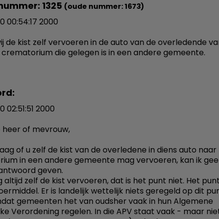
nummer: 1325
(oude nummer: 1673)
10 00:54:17 2000
j de kist zelf vervoeren in de auto van de overledende van
 crematorium die gelegen is in een andere gemeente.
rd:
0 02:51:51 2000
 heer of mevrouw,
aag of u zelf de kist van de overledene in diens auto naar
ium in een andere gemeente mag vervoeren, kan ik ge
 antwoord geven.
ltijd zelf de kist vervoeren, dat is het punt niet. Het punt
ermiddel. Er is landelijk wettelijk niets geregeld op dit p
mdat gemeenten het van oudsher vaak in hun Algemene
jke Verordening regelen. In die APV staat vaak - maar niet 