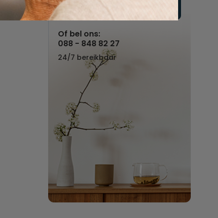
Vul hier uw wensen in
Of bel ons:
088 - 848 82 27
24/7 bereikbaar