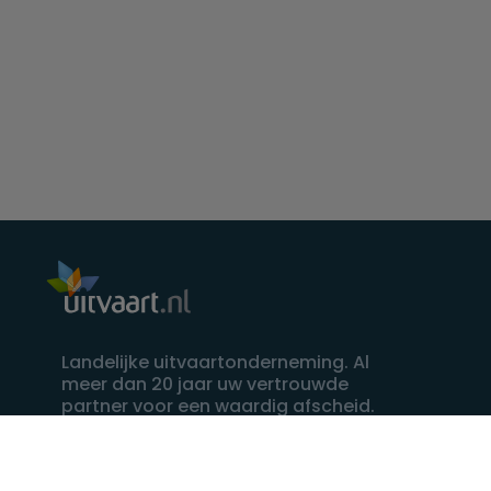
Landelijke uitvaartonderneming. Al
meer dan 20 jaar uw vertrouwde
partner voor een waardig afscheid.
088 - 848 82 27
24/7 bereikbaar, dag en nacht