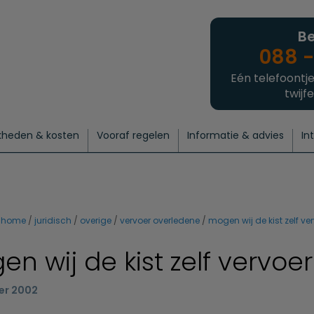
Be
088 -
Eén telefoontje
twijfe
kheden & kosten
Vooraf regelen
Informatie & advies
In
regelen
atie
 onze experts
hecklist uitvaart regelen
Waarom een uitvaart regelen?
Een laatste groet
Crematie regelen
Bedrijvengids
Intakeformulier
Thuisuitvaart crematie
Begrafenis regelen
Nieuws
Wensen vastleggen
Agenda
Offerte 
Intiem
Uitgebreid
Begrafenis Compleet
Natuurbegrafenis
Du
home
juridisch
overige
vervoer overledene
mogen wij de kist zelf ve
en wij de kist zelf vervoe
er 2002