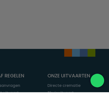
F REGELEN
ONZE UITVAARTEN
 aanvragen
Directe crematie
t uitvaart
Thuisuitvaart
 een uitvaart
Complete uitvaart
bij leven
Exclusieve uitvaart