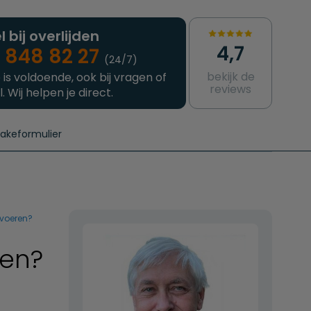
l bij overlijden
4,7
 848 82 27
(24/7)
bekijk de
 is voldoende, ook bij vragen of
reviews
l. Wij helpen je direct.
takeformulier
aanvragen
e crematie
Intakeformulier
Complete uitvaart
Contact
urzame uitvaart
Prijzen crematoria
rvoeren?
ren?