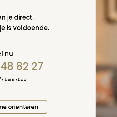
Spel
zelf een vraag
n je direct.
je is voldoende.
l nu
848 82 27
4/7 bereikbaar
erplicht, maar
Verzende
 niet gepubliceerd.
 me oriënteren