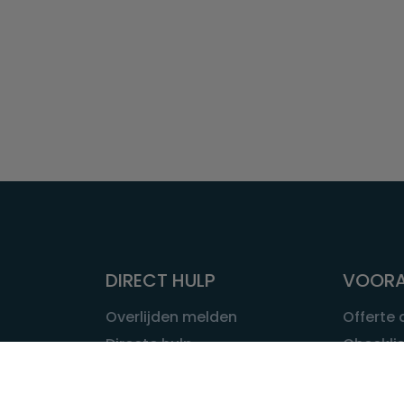
DIRECT HULP
VOORA
Overlijden melden
Offerte
Directe hulp
Checklis
Intakeformulier
Wat kost
Eerste 24 uur
Uitvaart 