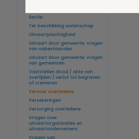
Overlijden op zee en
zeebegrafenis
Sectie
Ter beschikking wetenschap
Uitvaartplechtigheid
Uitvaart door gemeente; vragen
van nabestaanden
Uitvaart door gemeente; vragen
van gemeenten
Vaststellen dood / akte van
overlijden / verlof tot begraven
of cremeren
Vervoer overledene
Verzekeringen
Verzorging overledene
Vragen over
uitvaartorganisaties en
uitvaartondernemers
Vragen van