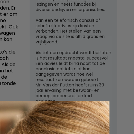
 een
lezingen en heeft functies bij
den. Er
diverse bedrijven en organisaties.
at er om
one
Aan een telefonisch consult of
schriftelijk advies zijn kosten
ekt. Ook
verbonden. Het stellen van een
f wagen
vraag via de site is altijd gratis en
n kan
vrijblijvend.
o's die
Als tot een opdracht wordt besloten
toch
is het resultaat meestal succesvol.
Een advies leidt bijna nooit tot de
 Als de
conclusie dat iets niet kan;
an het
aangegeven wordt hoe wel
n de
resultaat kan worden geboekt.
gezonde
Mr. Van der Putten heeft ruim 30
jaar ervaring met bezwaar- en
beroepsprocedures en kort
gedingen.
Juridisch adviesbureau mr. W.G.H.M.
van der Putten c.s.
Zutphensestraatweg 7
6881 WN Velp (Gld)