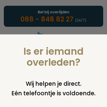
Bel bij overlijden
088 - 848 82 27
(24/7)
Is er iemand
Landelijke uitvaartonderneming
overleden?
Juridisch
Wij helpen je direct.
Eén telefoontje is voldoende.
U bent hier:
home
juridisch
overige
uitvaartplechtigheid
zonder uitnodiging naar uitvaart