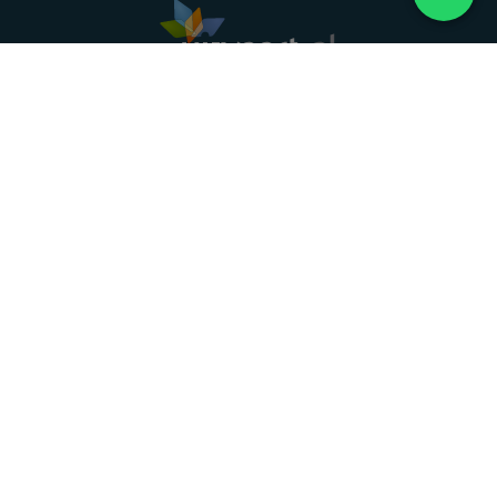
Landelijke uitvaartonderneming. Al meer dan 20
jaar uw vertrouwde partner voor een waardig
afscheid.
088 - 848 82 27
24/7 bereikbaar, dag en nacht
DIRECT HULP
Overlijden melden
Directe hulp
Intakeformulier
Eerste 24 uur