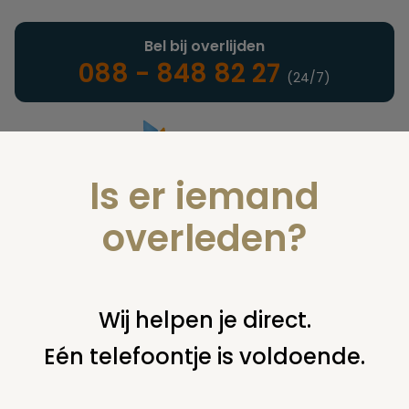
Bel bij overlijden
088 - 848 82 27
(24/7)
Is er iemand
Landelijke uitvaartonderneming
overleden?
Juridisch
Wij helpen je direct.
Eén telefoontje is voldoende.
U bent hier:
home
juridisch
overige
uitvaartplechtigheid
welke namen op rouwkaart?