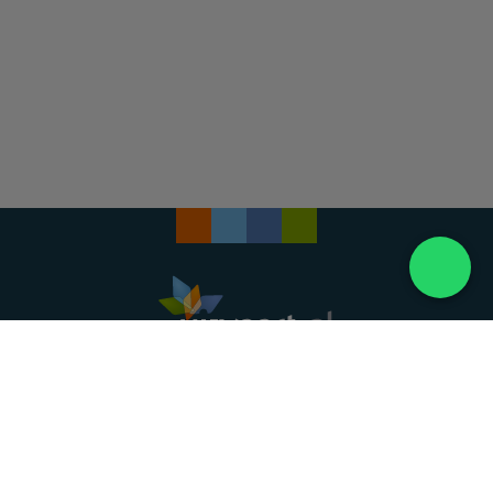
Landelijke uitvaartonderneming. Al meer dan 20
jaar uw vertrouwde partner voor een waardig
afscheid.
088 - 848 82 27