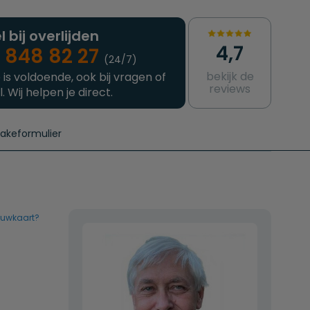
l bij overlijden
4,7
 848 82 27
(24/7)
bekijk de
 is voldoende, ook bij vragen of
reviews
l. Wij helpen je direct.
takeformulier
aanvragen
e crematie
Intakeformulier
Complete uitvaart
Contact
urzame uitvaart
Prijzen crematoria
ouwkaart?