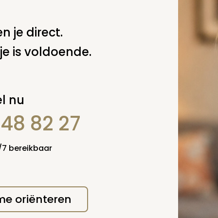
n je direct.
je is voldoende.
l nu
erplicht, maar
Verzende
 niet gepubliceerd.
848 82 27
4/7 bereikbaar
 me oriënteren