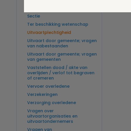
Overlijden op zee en
zeebegrafenis
Sectie
Ter beschikking wetenschap
Uitvaartplechtigheid
Uitvaart door gemeente; vragen
van nabestaanden
Uitvaart door gemeente; vragen
van gemeenten
Vaststellen dood / akte van
overlijden / verlof tot begraven
of cremeren
Vervoer overledene
Verzekeringen
Verzorging overledene
Vragen over
uitvaartorganisaties en
uitvaartondernemers
Vragen van