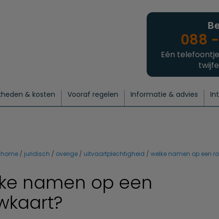
Be
088 -
Eén telefoontje
twijfe
kheden & kosten
Vooraf regelen
Informatie & advies
In
regelen
atie
 onze experts
hecklist uitvaart regelen
Waarom een uitvaart regelen?
Een laatste groet
Crematie regelen
Bedrijvengids
Intakeformulier
Thuisuitvaart crematie
Begrafenis regelen
Nieuws
Wensen vastleggen
Agenda
Offerte 
Intiem
Uitgebreid
Begrafenis Compleet
Natuurbegrafenis
Du
home
juridisch
overige
uitvaartplechtigheid
welke namen op een r
ke namen op een
wkaart?