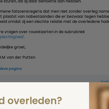
te sturen, als zij daar behoefte aan hebben.
mene fatsoensregel is dat men niet zonder overleg nam
t plaatst van nabestaanden die er bezwaar tegen hebbe
eeld omdat zij een slechte relatie met de overledene had
re vragen over rouwkaarten in de subrubriek
plechtigheid'
.
delijke groet,
.M. van der Putten
 deze pagina
Spel
zelf een vraag
nd overleden?