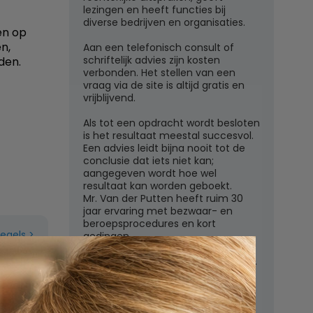
lezingen en heeft functies bij
diverse bedrijven en organisaties.
en op
n,
Aan een telefonisch consult of
schriftelijk advies zijn kosten
den.
verbonden. Het stellen van een
vraag via de site is altijd gratis en
vrijblijvend.
Als tot een opdracht wordt besloten
is het resultaat meestal succesvol.
Een advies leidt bijna nooit tot de
conclusie dat iets niet kan;
aangegeven wordt hoe wel
resultaat kan worden geboekt.
Mr. Van der Putten heeft ruim 30
jaar ervaring met bezwaar- en
beroepsprocedures en kort
regels
gedingen.
Juridisch adviesbureau mr. W.G.H.M.
van der Putten c.s.
Zutphensestraatweg 7
6881 WN Velp (Gld)