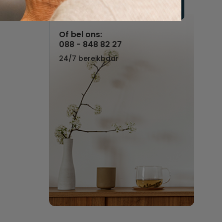
Vul hier uw wensen in
Of bel ons:
088 - 848 82 27
24/7 bereikbaar