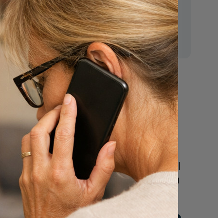
E-mail:
mr.vanderputten@gmail.com
Nu
een uitvaart
n
regelen
Beschrijf uw wensen
online of bel ons geheel
vrijblijvend voor hulp na
een overlijden.