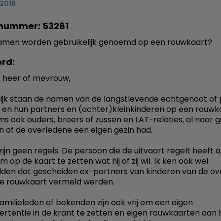
 2018
nummer: 53281
amen worden gebruikelijk genoemd op een rouwkaart?
rd:
 heer of mevrouw,
jk staan de namen van de langstlevende echtgenoot of 
 en hun partners en (achter)kleinkinderen op een rouwk
s ook ouders, broers of zussen en LAT-relaties, al naar 
 en of de overledene een eigen gezin had.
ijn geen regels. De persoon die de uitvaart regelt heeft a
om op de kaart te zetten wat hij of zij wil. Ik ken ook wel
den dat gescheiden ex-partners van kinderen van de o
e rouwkaart vermeld werden.
amilieleden of bekenden zijn ook vrij om een eigen
rtentie in de krant te zetten en eigen rouwkaarten aan 