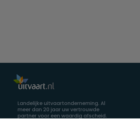
Landelijke uitvaartonderneming. Al
meer dan 20 jaar uw vertrouwde
partner voor een waardig afscheid.
088 - 848 82 27
24/7 bereikbaar, dag en nacht