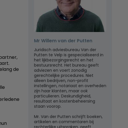
Mr Willem van der Putten
Juridisch adviesbureau Van der
Putten te Velp is gespecialiseerd in
partner,
het lijkbezorgingsrecht en het
aart.
bestuursrecht. Het bureau geeft
gelang de
adviezen en voert zonodig
gerechtelijke procedures. Niet
alleen bedrijven, non-profit
instellingen, notariaat en overheden
lle
zijn haar klanten, maar ook
particulieren. Deskundigheid,
verledene
resultaat en kostenbeheersing
staan voorop.
Mr. Van der Putten schrijft boeken,
artikelen en commentaren bij
hun
rechterlijke uitspraken, geeft