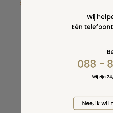
Overige
Balsemen en thanatopraxie
Wij helpe
Belastingen
Eén telefoont
Buitenland
Erfenis / erfrecht
Euthanasie
Kinderen / baby
Be
Koninklijk Huis
Wel v
wordt
088 - 
Kosten uitvaart
Lijkschouwing
Milieu
Wij zijn 2
Mortuarium / rouwcentrum
Natuurlijke en niet-natuurlijke
dood
Opbaren
Nee, ik wil
Orgaandonatie