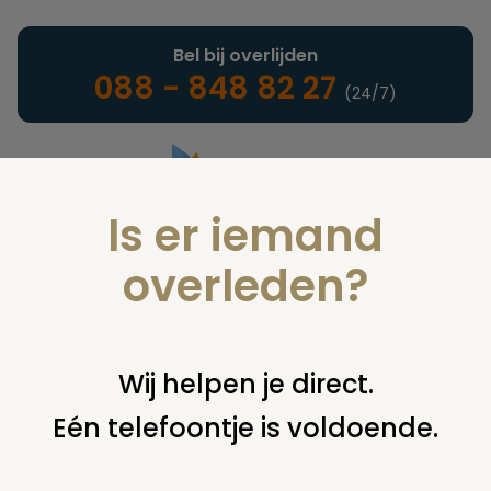
Bel bij overlijden
088 - 848 82 27
(24/7)
Is er iemand
Landelijke uitvaartonderneming
overleden?
Juridisch
Wij helpen je direct.
Eén telefoontje is voldoende.
U bent hier:
home
juridisch
overige
uitvaartplechtigheid
regelt de mentor een uitvaart?