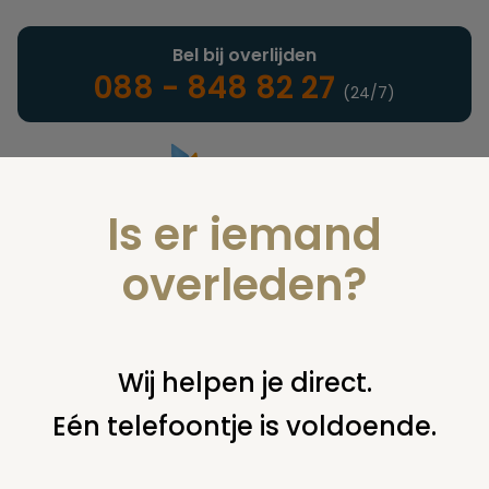
Bel bij overlijden
088 - 848 82 27
(24/7)
Is er iemand
Landelijke uitvaartonderneming
overleden?
Juridisch
Wij helpen je direct.
Eén telefoontje is voldoende.
U bent hier:
home
juridisch
overige
uitvaartplechtigheid
opdrachtgever weigert koffietafel