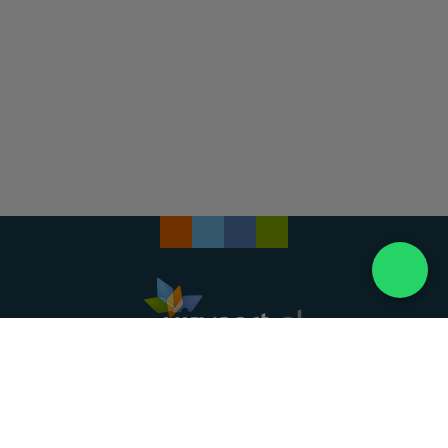
Landelijke uitvaartonderneming. Al meer dan 20
jaar uw vertrouwde partner voor een waardig
afscheid.