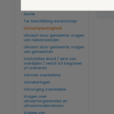
Overlijden op zee en
wordt
zeebegrafenis
Sectie
Ter beschikking wetenschap
Uitvaartplechtigheid
Uitvaart door gemeente; vragen
van nabestaanden
Uitvaart door gemeente; vragen
van gemeenten
Vaststellen dood / akte van
overlijden / verlof tot begraven
of cremeren
Vervoer overledene
Verzekeringen
Verzorging overledene
Vragen over
uitvaartorganisaties en
uitvaartondernemers
Vragen van