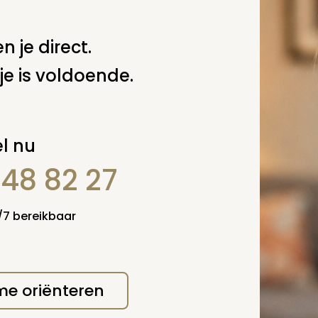
.M. van der Putten
n je direct.
 deze pagina
je is voldoende.
Spel
zelf een vraag
l nu
848 82 27
4/7 bereikbaar
 me oriënteren
erplicht, maar