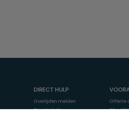
DIRECT HULP
VOORA
Overlijden melden
Offerte
Directe hulp
Checklis
Intakeformulier
Wat kost
Eerste 24 uur
Uitvaart 