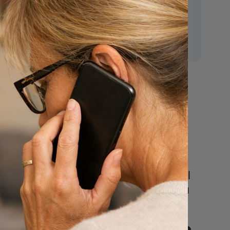
E-mail:
mr.vanderputten@gmail.com
regels
Nu
een uitvaart
regelen
Beschrijf uw wensen
online of bel ons geheel
vrijblijvend voor hulp na
een overlijden.