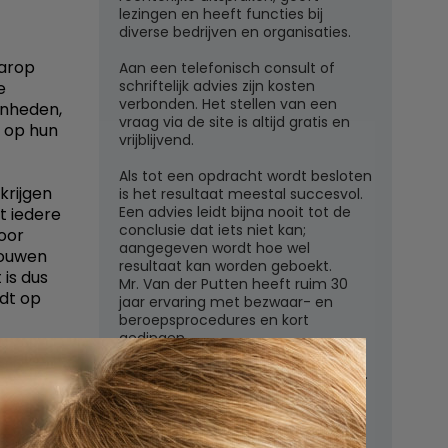
lezingen en heeft functies bij
diverse bedrijven en organisaties.
aarop
Aan een telefonisch consult of
schriftelijk advies zijn kosten
e
verbonden. Het stellen van een
enheden,
vraag via de site is altijd gratis en
r op hun
vrijblijvend.
Als tot een opdracht wordt besloten
krijgen
is het resultaat meestal succesvol.
Een advies leidt bijna nooit tot de
at iedere
conclusie dat iets niet kan;
oor
aangegeven wordt hoe wel
rouwen
resultaat kan worden geboekt.
 is dus
Mr. Van der Putten heeft ruim 30
rdt op
jaar ervaring met bezwaar- en
beroepsprocedures en kort
gedingen.
ragen van
Juridisch adviesbureau mr. W.G.H.M.
van der Putten c.s.
Zutphensestraatweg 7
6881 WN Velp (Gld)