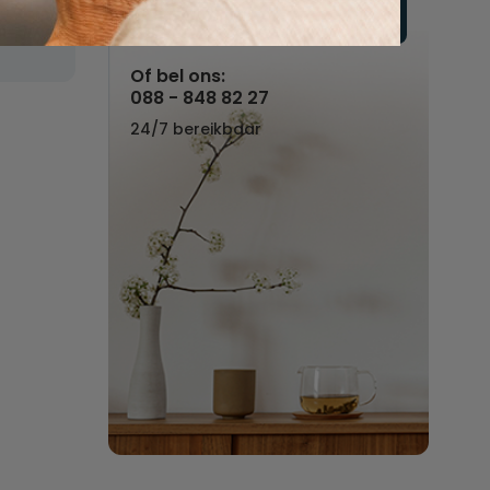
n
Vul hier uw wensen in
Of bel ons:
088 - 848 82 27
24/7 bereikbaar