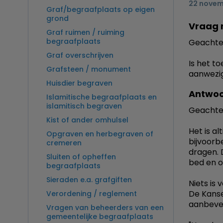
22 novem
Graf/begraafplaats op eigen
grond
Vraag 
Graf ruimen / ruiming
begraafplaats
Geachte 
Graf overschrijven
Is het t
Grafsteen / monument
aanwezig
Huisdier begraven
Antwoo
Islamitische begraafplaats en
islamitisch begraven
Geachte
Kist of ander omhulsel
Het is a
Opgraven en herbegraven of
bijvoorb
cremeren
dragen. 
Sluiten of opheffen
bed en o
begraafplaats
Sieraden e.a. grafgiften
Niets is 
De Kanse
Verordening / reglement
aanbevel
Vragen van beheerders van een
gemeentelijke begraafplaats