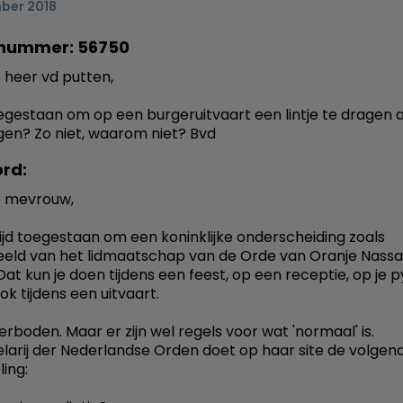
ber 2018
nummer: 56750
heer vd putten,
oegestaan om op een burgeruitvaart een lintje te dragen a
en? Zo niet, waarom niet? Bvd
rd:
 mevrouw,
ltijd toegestaan om een koninklijke onderscheiding zoals
eeld van het lidmaatschap van de Orde van Oranje Nassa
Dat kun je doen tijdens een feest, op een receptie, op je 
ok tijdens een uitvaart.
verboden. Maar er zijn wel regels voor wat 'normaal' is.
larij der Nederlandse Orden doet op haar site de volgen
ing: