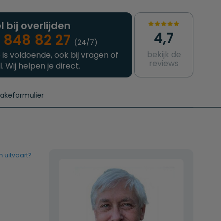
l bij overlijden
4,7
 848 82 27
(24/7)
bekijk de
 is voldoende, ook bij vragen of
reviews
l. Wij helpen je direct.
takeformulier
aanvragen
e crematie
Intakeformulier
Complete uitvaart
Contact
urzame uitvaart
Prijzen crematoria
n uitvaart?