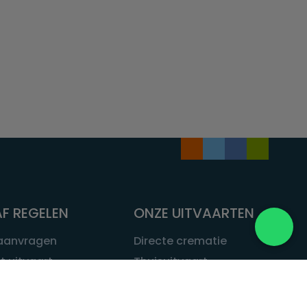
F REGELEN
ONZE UITVAARTEN
 aanvragen
Directe crematie
t uitvaart
Thuisuitvaart
 een uitvaart
Complete uitvaart
bij leven
Exclusieve uitvaart