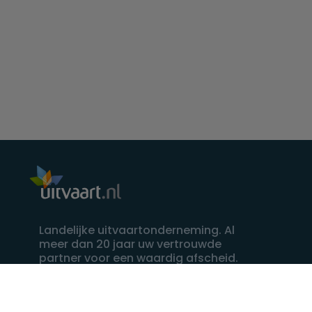
Landelijke uitvaartonderneming. Al
meer dan 20 jaar uw vertrouwde
partner voor een waardig afscheid.
088 - 848 82 27
24/7 bereikbaar, dag en nacht