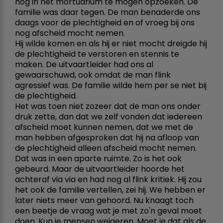
nog in het mortuarium te mogen opzoeken. De
familie was daar tegen. De man benaderde ons
daags voor de plechtigheid en of vroeg bij ons
nog afscheid mocht nemen.
Hij wilde komen en als hij er niet mocht dreigde hij
de plechtigheid te verstoren en stennis te
maken. De uitvaartleider had ons al
gewaarschuwd, ook omdat de man flink
agressief was. De familie wilde hem per se niet bij
de plechtigheid.
Het was toen niet zozeer dat de man ons onder
druk zette, dan dat we zelf vonden dat iedereen
afscheid moet kunnen nemen, dat we met de
man hebben afgesproken dat hij na afloop van
de plechtigheid alleen afscheid mocht nemen.
Dat was in een aparte ruimte. Zo is het ook
gebeurd. Maar de uitvaartleider hoorde het
achteraf via via en had nog al flink kritiek. Hij zou
het ook de familie vertellen, zei hij. We hebben er
later niets meer van gehoord. Nu knaagt toch
een beetje de vraag wat je met zo'n geval moet
doen. Kun je mensen weigeren. Moet je dat als de