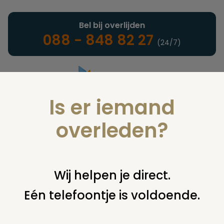
Bel bij overlijden
088 - 848 82 27
(24/7)
Is er iemand
Landelijke uitvaartonderneming
overleden?
Juridisch
Wij helpen je direct.
Eén telefoontje is voldoende.
U bent hier:
home
juridisch
overige
uitvaartplechtigheid
ex-echtgenoot toelaten bij crematie?