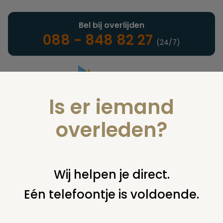
Bel bij overlijden
088 - 848 82 27
(24/7)
Is er iemand
Landelijke uitvaartonderneming
overleden?
Juridisch
Wij helpen je direct.
Eén telefoontje is voldoende.
U bent hier:
home
juridisch
overige
uitvaartplechtigheid
aansprakelijkheid / verantwoordelijkheid voor trauma's