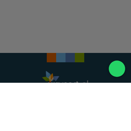
Landelijke uitvaartonderneming. Al meer dan 20
jaar uw vertrouwde partner voor een waardig
afscheid.
088 - 848 82 27