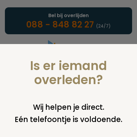
Bel bij overlijden
088 - 848 82 27
(24/7)
Is er iemand
Landelijke uitvaartonderneming
overleden?
Juridisch
Wij helpen je direct.
Eén telefoontje is voldoende.
U bent hier:
home
juridisch
begraven
graf overschrijven
overschrijven grafrechten graf zoontje 3