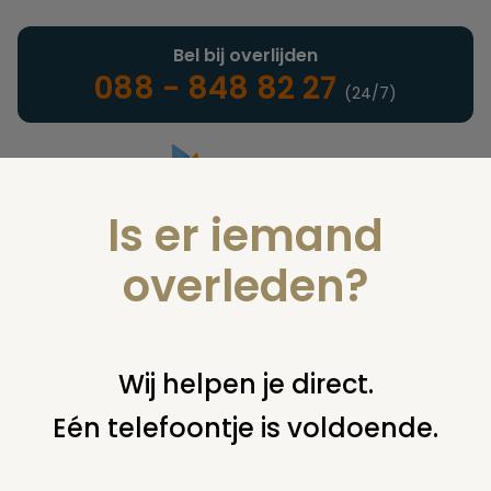
Bel bij overlijden
088 - 848 82 27
(24/7)
Is er iemand
Landelijke uitvaartonderneming
overleden?
Kunst en cultuur
Wij helpen je direct.
Eén telefoontje is voldoende.
U bent hier:
home
infotheek
alle onderwerpen
kunst en
cultuur
rouwkaarten nieuwe stijl