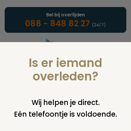
Bel bij overlijden
088 - 848 82 27
(24/7)
Is er iemand
Landelijke uitvaartonderneming
overleden?
Vind een onderneming of
Wij helpen je direct.
instelling
Eén telefoontje is voldoende.