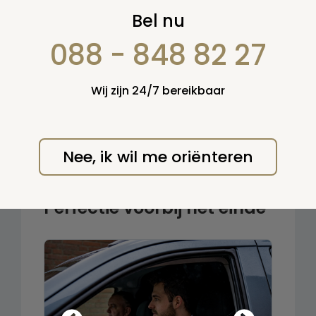
Zoek op:
Bel nu
en/of:
088 - 848 82 27
Zoeken
Wij zijn 24/7 bereikbaar
Terug naar overzicht
Nee, ik wil me oriënteren
Post Mortem
Perfectie voorbij het einde