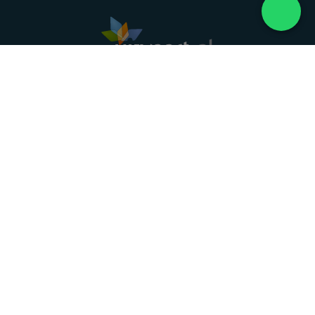
Landelijke uitvaartonderneming. Al meer dan 20
jaar uw vertrouwde partner voor een waardig
afscheid.
088 - 848 82 27
24/7 bereikbaar, dag en nacht
DIRECT HULP
Overlijden melden
Directe hulp
Intakeformulier