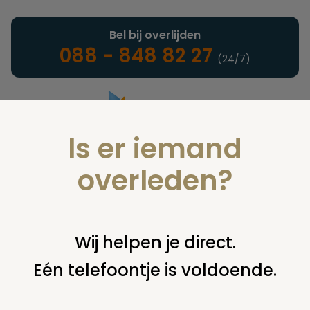
Bel bij overlijden
088 - 848 82 27
(24/7)
Is er iemand
Landelijke uitvaartonderneming
overleden?
Vind een onderneming of
Wij helpen je direct.
instelling
Eén telefoontje is voldoende.