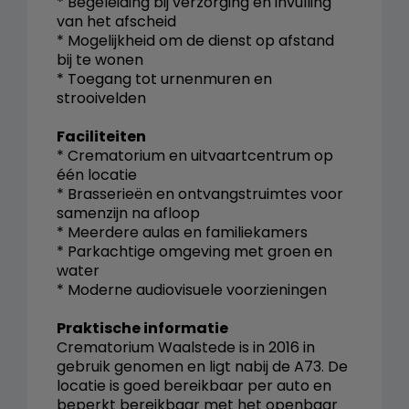
* Begeleiding bij verzorging en invulling
van het afscheid
* Mogelijkheid om de dienst op afstand
bij te wonen
* Toegang tot urnenmuren en
strooivelden
Faciliteiten
* Crematorium en uitvaartcentrum op
één locatie
* Brasserieën en ontvangstruimtes voor
samenzijn na afloop
* Meerdere aulas en familiekamers
* Parkachtige omgeving met groen en
water
* Moderne audiovisuele voorzieningen
Praktische informatie
Crematorium Waalstede is in 2016 in
gebruik genomen en ligt nabij de A73. De
locatie is goed bereikbaar per auto en
beperkt bereikbaar met het openbaar