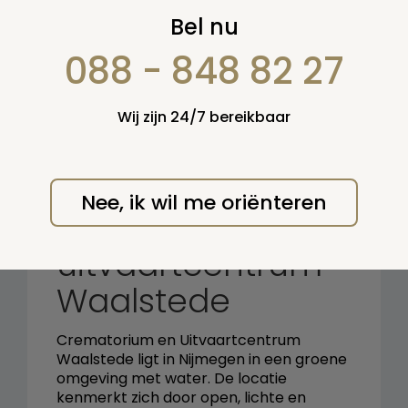
Zoek op:
Bel nu
en/of:
088 - 848 82 27
Zoeken
Wij zijn 24/7 bereikbaar
Terug naar overzicht
Nee, ik wil me oriënteren
Crematorium en
uitvaartcentrum
Waalstede
Crematorium en Uitvaartcentrum
Waalstede ligt in Nijmegen in een groene
omgeving met water. De locatie
kenmerkt zich door open, lichte en