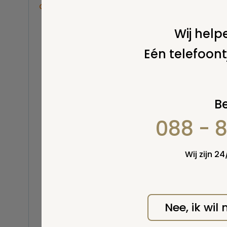
Overige
Balsemen en thanatopraxie
Wij helpe
Belastingen
Eén telefoont
Buitenland
Erfenis / erfrecht
Euthanasie
Wel v
wordt
Kinderen / baby
Be
Koninklijk Huis
088 - 
Kosten uitvaart
Lijkschouwing
Milieu
Wij zijn 2
Mortuarium / rouwcentrum
Natuurlijke en niet-natuurlijke
dood
Opbaren
Nee, ik wil
Orgaandonatie