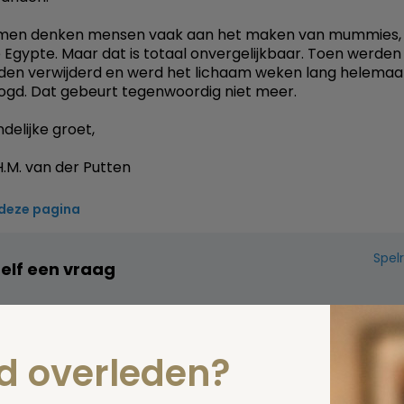
emen denken mensen vaak aan het maken van mummies, z
 Egypte. Maar dat is totaal onvergelijkbaar. Toen werden
en verwijderd en werd het lichaam weken lang helemaa
ogd. Dat gebeurt tegenwoordig niet meer.
delijke groet,
.M. van der Putten
 deze pagina
Spel
zelf een vraag
nd overleden?