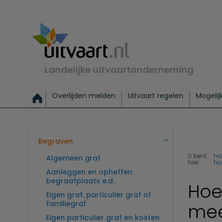
Landelijke uitvaartonderneming
Overlijden melden
Uitvaart regelen
Mogelij
Meld een overlijden
Alles over een uitvaart regelen
Uitvaartmogelijkheden
Uitvaart regelen bij leven
Alle onderwerpen
Wat kost een uitvaart?
Directe hulp bij overlijden
Keuzehulp
Uitvaart laten regelen
Checklist uitvaart 
Directe crem
Vraag
C
Exclusieve uitvaart
Begrafenis Basis
Begrafenis 
Begraven
U bent
h
Algemeen graf
hier:
ho
Aanleggen en opheffen
begraafplaats e.d.
Hoe
Eigen graf, particulier graf of
familiegraf
mee
Eigen particulier graf en kosten