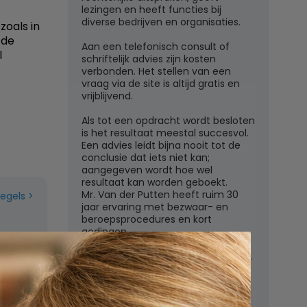
lezingen en heeft functies bij
diverse bedrijven en organisaties.
oals in
 de
Aan een telefonisch consult of
l
schriftelijk advies zijn kosten
verbonden. Het stellen van een
vraag via de site is altijd gratis en
vrijblijvend.
Als tot een opdracht wordt besloten
is het resultaat meestal succesvol.
Een advies leidt bijna nooit tot de
conclusie dat iets niet kan;
aangegeven wordt hoe wel
resultaat kan worden geboekt.
Mr. Van der Putten heeft ruim 30
regels
jaar ervaring met bezwaar- en
beroepsprocedures en kort
gedingen.
Juridisch adviesbureau mr. W.G.H.M.
van der Putten c.s.
Zutphensestraatweg 7
6881 WN Velp (Gld)