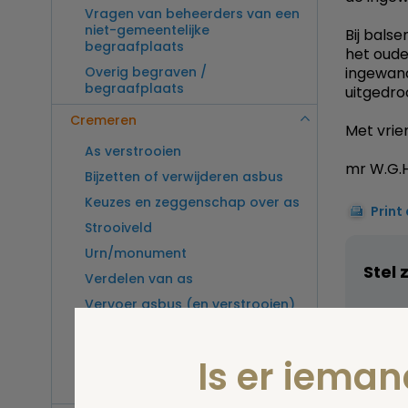
Vragen van beheerders van een
niet-gemeentelijke
Bij bals
begraafplaats
het oude
Overig begraven /
ingewand
begraafplaats
uitgedro
Cremeren
Met vrien
As verstrooien
mr W.G.H
Bijzetten of verwijderen asbus
Keuzes en zeggenschap over as
Print
Strooiveld
Urn/monument
Stel 
Verdelen van as
Vervoer asbus (en verstrooien)
buitenland
Vragen van beheerders van een
Is er iema
crematorium
Overig cremeren