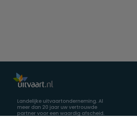
Landelijke uitvaartonderneming. Al
meer dan 20 jaar uw vertrouwde
partner voor een waardig afscheid.
088 - 848 82 27
24/7 bereikbaar, dag en nacht