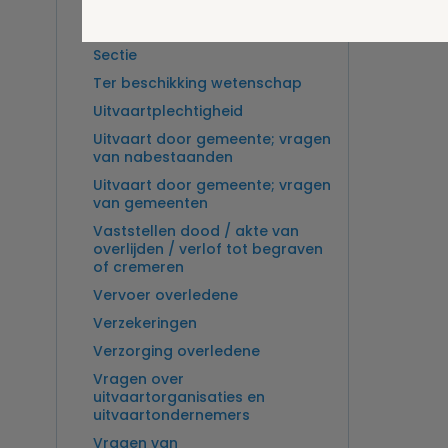
Overlijden op zee en
zeebegrafenis
Sectie
Ter beschikking wetenschap
Uitvaartplechtigheid
Uitvaart door gemeente; vragen
van nabestaanden
Uitvaart door gemeente; vragen
van gemeenten
Vaststellen dood / akte van
overlijden / verlof tot begraven
of cremeren
Vervoer overledene
Verzekeringen
Verzorging overledene
Vragen over
uitvaartorganisaties en
uitvaartondernemers
Vragen van