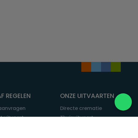
F REGELEN
ONZE UITVAARTEN
 aanvragen
Directe crematie
t uitvaart
Thuisuitvaart
 een uitvaart
Complete uitvaart
bij leven
Exclusieve uitvaart