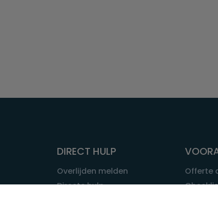
DIRECT HULP
VOORA
Overlijden melden
Offerte
Directe hulp
Checklis
Intakeformulier
Wat kost
Eerste 24 uur
Uitvaart 