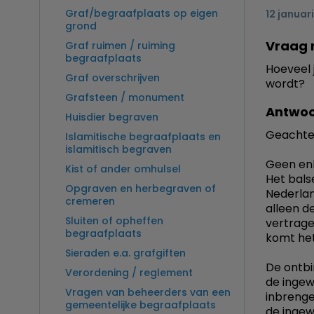
Graf/begraafplaats op eigen
12 januar
grond
Vraag 
Graf ruimen / ruiming
begraafplaats
Hoeveel 
Graf overschrijven
wordt?
Grafsteen / monument
Antwoo
Huisdier begraven
Geachte
Islamitische begraafplaats en
islamitisch begraven
Geen enk
Kist of ander omhulsel
Het bals
Opgraven en herbegraven of
Nederlan
cremeren
alleen d
Sluiten of opheffen
vertrage
begraafplaats
komt het
Sieraden e.a. grafgiften
De ontbi
Verordening / reglement
de ingew
Vragen van beheerders van een
inbrenge
gemeentelijke begraafplaats
de inge