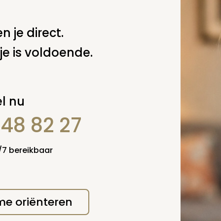
n je direct.
je is voldoende.
erplicht, maar
Verzende
 niet gepubliceerd.
l nu
848 82 27
4/7 bereikbaar
 me oriënteren