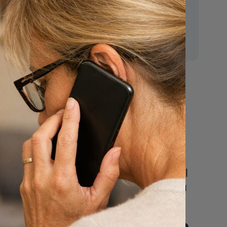
E-mail:
mr.vanderputten@gmail.com
n
Nu
een uitvaart
regelen
Beschrijf uw wensen
online of bel ons geheel
vrijblijvend voor hulp na
een overlijden.