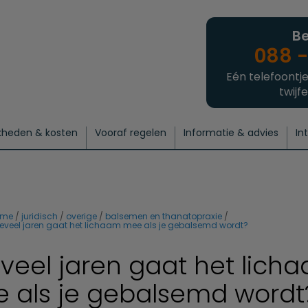
Be
088 -
Eén telefoontje
twijfe
kheden & kosten
Vooraf regelen
Informatie & advies
In
regelen
atie
 onze experts
hecklist uitvaart regelen
Waarom een uitvaart regelen?
Een laatste groet
Crematie regelen
Bedrijvengids
Intakeformulier
Thuisuitvaart crematie
Begrafenis regelen
Nieuws
Wensen vastleggen
Agenda
Offerte 
Intiem
Uitgebreid
Begrafenis Compleet
Natuurbegrafenis
Du
ome
juridisch
overige
balsemen en thanatopraxie
eveel jaren gaat het lichaam mee als je gebalsemd wordt?
veel jaren gaat het lich
 als je gebalsemd wordt