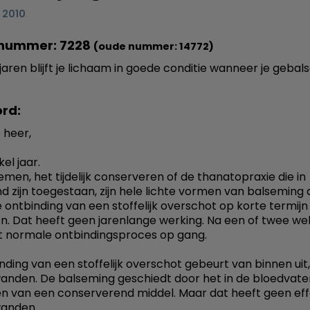
i 2010
nummer: 7228
(oude nummer: 14772)
jaren blijft je lichaam in goede conditie wanneer je geba
rd:
 heer,
el jaar.
emen, het tijdelijk conserveren of de thanatopraxie die in
d zijn toegestaan, zijn hele lichte vormen van balseming 
e ontbinding van een stoffelijk overschot op korte termijn
n. Dat heeft geen jarenlange werking. Na een of twee w
 normale ontbindingsproces op gang.
nding van een stoffelijk overschot gebeurt van binnen uit,
anden. De balseming geschiedt door het in de bloedvate
n van een conserverend middel. Maar dat heeft geen ef
wanden.