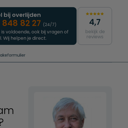
l bij overlijden
4,7
 848 82 27
(24/7)
bekijk de
 is voldoende, ook bij vragen of
reviews
l. Wij helpen je direct.
takeformulier
aanvragen
e crematie
Intakeformulier
Complete uitvaart
Contact
urzame uitvaart
Prijzen crematoria
aam
?