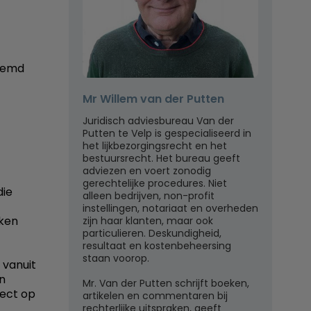
lsemd
Mr Willem van der Putten
Juridisch adviesbureau Van der
Putten te Velp is gespecialiseerd in
het lijkbezorgingsrecht en het
bestuursrecht. Het bureau geeft
adviezen en voert zonodig
gerechtelijke procedures. Niet
die
alleen bedrijven, non-profit
instellingen, notariaat en overheden
eken
zijn haar klanten, maar ook
particulieren. Deskundigheid,
resultaat en kostenbeheersing
staan voorop.
 vanuit
n
Mr. Van der Putten schrijft boeken,
fect op
artikelen en commentaren bij
rechterlijke uitspraken, geeft