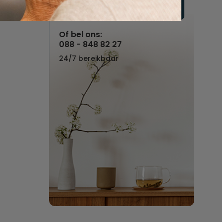
Vul hier uw wensen in
Of bel ons:
088 - 848 82 27
24/7 bereikbaar